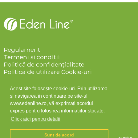
Regulament
Termeni și condiții
Politică de confidențialitate
Politica de utilizare Cookie-uri
Companie
Solicitare date personale
Acest site folosește cookie-uri. Prin utilizarea
ANPC
și navigarea în continuare pe site-ul
Contact
www.edenline.ro, vă exprimați acordul
expres pentru folosirea informațiilor stocate.
Click aici pentru detalii
Sunt de acord