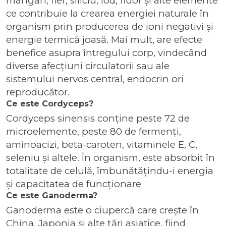
mangan, fier, siliciu, iod, fluor și alte elemente
ce contribuie la crearea energiei naturale în
organism prin producerea de ioni negativi și
energie termică joasă. Mai mult, are efecte
benefice asupra întregului corp, vindecând
diverse afecțiuni circulatorii sau ale
sistemului nervos central, endocrin ori
reproducător.
Ce este Cordyceps?
Cordyceps sinensis conține peste 72 de
microelemente, peste 80 de fermenţi,
aminoacizi, beta-caroten, vitaminele E, C,
seleniu și altele. În organism, este absorbit în
totalitate de celulă, îmbunătăţindu-i energia
şi capacitatea de funcţionare
Ce este Ganoderma?
Ganoderma este o ciupercă care crește în
China, Japonia și alte țări asiatice, fiind