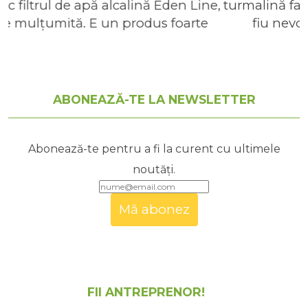
turmalină fac parte din viața mea, fără să mai
fiu nevoită să iau antiinflamatoarele
obișnuite și pastilele contra durerii. Acum pot
sta ore în șir în picioare, pot să lucrez în casă
și în grădină, să fac diferite activități.
Groza Roxana
ABONEAZĂ-TE LA NEWSLETTER
Cluj
Abonează-te pentru a fi la curent cu ultimele
noutăți.
FII ANTREPRENOR!