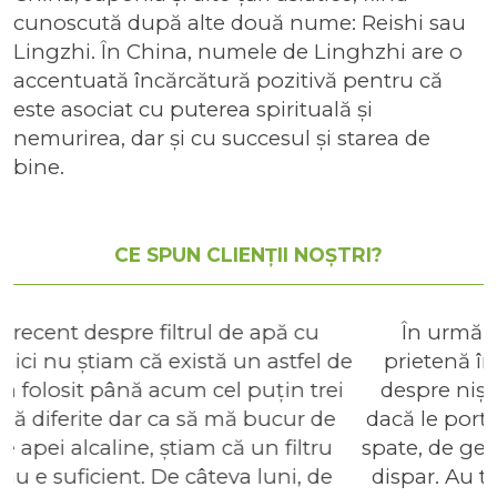
cunoscută după alte două nume: Reishi sau
Lingzhi. În China, numele de Linghzhi are o
accentuată încărcătură pozitivă pentru că
este asociat cu puterea spirituală și
nemurirea, dar și cu succesul și starea de
bine.
CE SPUN CLIENȚII NOȘTRI?
În urmă cu aproximativ 3 ani, o bună
prietenă îmi spunea o poveste frumoasă
despre niște centuri cu turmalină pe care
dacă le porți câteva minute pe zi durerile de
spate, de genunchi, se ameliorează sau chiar
dispar. Au trecut 2 ani de când centurile cu