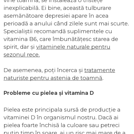
vine toamna, se instalează o tristețe
inexplicabilă. Ei bine, această tulburare
asemănătoare depresiei apare în acea
perioadă a anului când zilele sunt mai scurte.
Specialiștii recomandă suplimentele cu
vitamina B6, care îmbunătățesc starea de
spirit, dar și
vitaminele naturale pentru
sezonul rece.
De asemenea, poți încerca și
tratamente
naturiste pentru astenia de toamnă
.
Probleme cu pielea și vitamina D
Pielea este principala sursă de producție a
vitaminei D în organismul nostru. Dacă ai
pielea foarte închisă la culoare sau petreci
puțin timp în soare, ai un risc mai mare de a