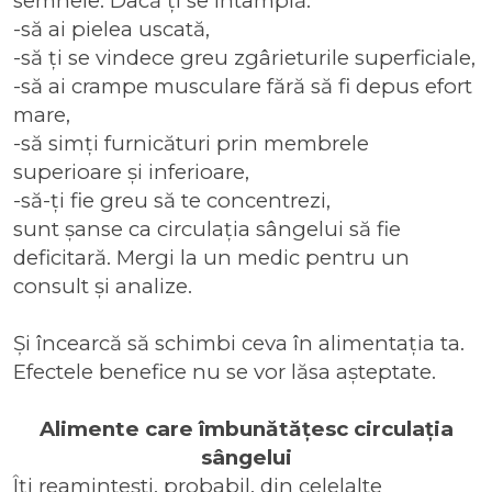
semnele. Dacă ți se întâmplă:
-să ai pielea uscată,
-să ți se vindece greu zgârieturile superficiale,
-să ai crampe musculare fără să fi depus efort
mare,
-să simți furnicături prin membrele
superioare și inferioare,
-să-ți fie greu să te concentrezi,
sunt șanse ca circulația sângelui să fie
deficitară. Mergi la un medic pentru un
consult și analize.
Și încearcă să schimbi ceva în alimentația ta.
Efectele benefice nu se vor lăsa așteptate.
Alimente care îmbunătățesc circulația
sângelui
Îți reamintești, probabil, din celelalte