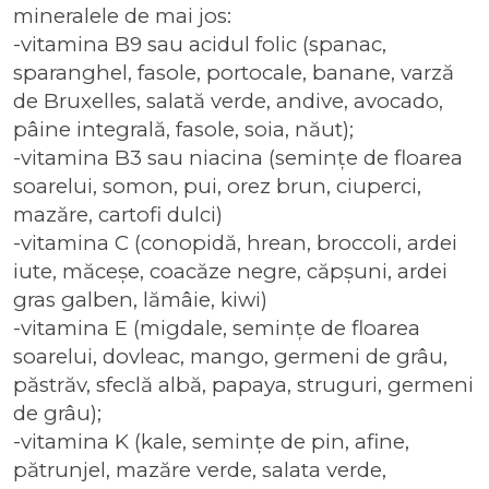
mineralele de mai jos:
-vitamina B9 sau acidul folic (spanac,
sparanghel, fasole, portocale, banane, varză
de Bruxelles, salată verde, andive, avocado,
pâine integrală, fasole, soia, năut);
-vitamina B3 sau niacina (semințe de floarea
soarelui, somon, pui, orez brun, ciuperci,
mazăre, cartofi dulci)
-vitamina C (conopidă, hrean, broccoli, ardei
iute, măceșe, coacăze negre, căpșuni, ardei
gras galben, lămâie, kiwi)
-vitamina E (migdale, semințe de floarea
soarelui, dovleac, mango, germeni de grâu,
păstrăv, sfeclă albă, papaya, struguri, germeni
de grâu);
-vitamina K (kale, semințe de pin, afine,
pătrunjel, mazăre verde, salata verde,