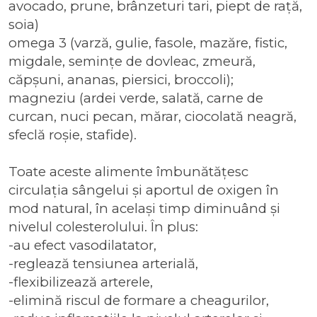
avocado, prune, brânzeturi tari, piept de rață,
soia)
omega 3 (varză, gulie, fasole, mazăre, fistic,
migdale, semințe de dovleac, zmeură,
căpșuni, ananas, piersici, broccoli);
magneziu (ardei verde, salată, carne de
curcan, nuci pecan, mărar, ciocolată neagră,
sfeclă roșie, stafide).
Toate aceste alimente îmbunătățesc
circulația sângelui și aportul de oxigen în
mod natural, în același timp diminuând și
nivelul colesterolului. În plus:
-au efect vasodilatator,
-reglează tensiunea arterială,
-flexibilizează arterele,
-elimină riscul de formare a cheagurilor,