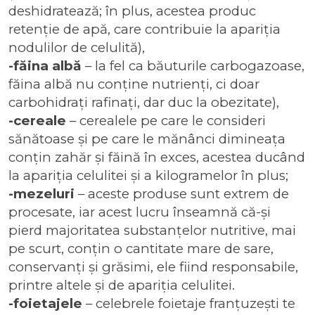
deshidratează; în plus, acestea produc
retenție de apă, care contribuie la apariția
nodulilor de celulită),
-făina albă
– la fel ca băuturile carbogazoase,
făina albă nu conține nutrienți, ci doar
carbohidrați rafinați, dar duc la obezitate),
-cereale
– cerealele pe care le consideri
sănătoase și pe care le mănânci dimineața
conțin zahăr și făină în exces, acestea ducând
la apariția celulitei și a kilogramelor în plus;
-mezeluri
– aceste produse sunt extrem de
procesate, iar acest lucru înseamnă că-și
pierd majoritatea substanțelor nutritive, mai
pe scurt, conțin o cantitate mare de sare,
conservanți și grăsimi, ele fiind responsabile,
printre altele și de apariția celulitei.
-foietajele
– celebrele foietaje franțuzești te