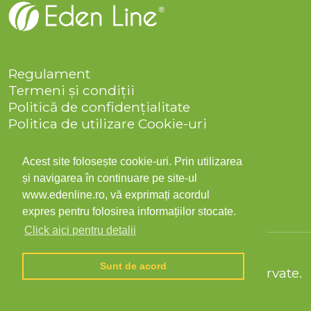
Regulament
Termeni și condiții
Politică de confidențialitate
Politica de utilizare Cookie-uri
Companie
Solicitare date personale
Acest site folosește cookie-uri. Prin utilizarea
ANPC
și navigarea în continuare pe site-ul
Contact
www.edenline.ro, vă exprimați acordul
expres pentru folosirea informațiilor stocate.
Click aici pentru detalii
Sunt de acord
© 2026 Eden Line Toate drepturile rezervate.