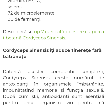
vitamina E și C;
seleniu;
72 de microelemente;
80 de fermenți.
Descoperă și
top 7 curiozități despre ciuperca
tibetană Cordyceps Sinensis
.
Cordyceps Sinensis îți aduce tinerețe fără
bătrânețe
Datorită acestei compoziții complexe,
Cordyceps Sinensis crește numărul de
antoxidanți în organismele îmbătrânite,
îmbunătățind memoria și funcția sexuală.
După cum știi, antioxidanți sunt esențiali
pentru orice organism viu pentru că