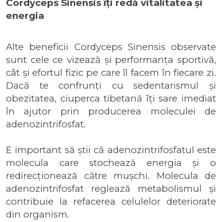
Cordyceps Sinensis îți redă vitalitatea și
energia
Alte beneficii Cordyceps Sinensis observate
sunt cele ce vizează și performanța sportivă,
cât și efortul fizic pe care îl facem în fiecare zi.
Dacă te confrunți cu sedentarismul și
obezitatea, ciuperca tibetană îți sare imediat
în ajutor prin producerea moleculei de
adenozintrifosfat.
E important să știi că adenozintrifosfatul este
molecula care stochează energia și o
redirecționează către mușchi. Molecula de
adenozintrifosfat reglează metabolismul și
contribuie la refacerea celulelor deteriorate
din organism.