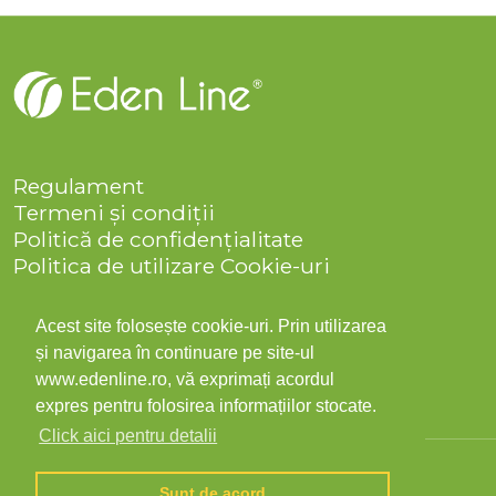
Regulament
Termeni și condiții
Politică de confidențialitate
Politica de utilizare Cookie-uri
Companie
Solicitare date personale
Acest site folosește cookie-uri. Prin utilizarea
ANPC
și navigarea în continuare pe site-ul
Contact
www.edenline.ro, vă exprimați acordul
expres pentru folosirea informațiilor stocate.
Click aici pentru detalii
Sunt de acord