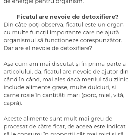
de energie pentru organism.
Ficatul are nevoie de detoxifiere?
Din câte poți observa, ficatul este un organ
cu multe funcții importante care ne ajută
organismul să funcționeze corespunzător.
Dar are el nevoie de detoxifiere?
Așa cum am mai discutat și în prima parte a
articolului, da, ficatul are nevoie de ajutor din
când în când, mai ales dacă meniul tău zilnic
include alimente grase, multe dulciuri, și
carne roșie în cantități mari (porc, miel, vită,
capră).
Aceste alimente sunt mult mai greu de
procesat de către ficat, de aceea este indicat
să le consumi în proporții cât mai mici și să