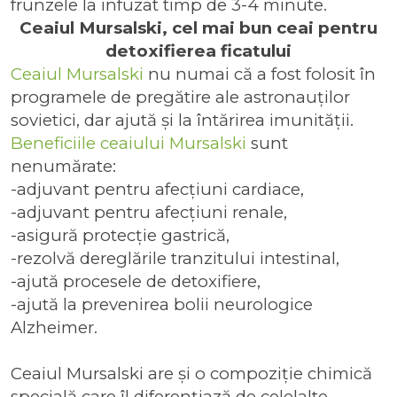
frunzele la infuzat timp de 3-4 minute.
Ceaiul Mursalski, cel mai bun ceai pentru
detoxifierea ficatului
Ceaiul Mursalski
nu numai că a fost folosit în
programele de pregătire ale astronauților
sovietici, dar ajută și la întărirea imunității.
Beneficiile ceaiului Mursalski
sunt
nenumărate:
-adjuvant pentru afecțiuni cardiace,
-adjuvant pentru afecțiuni renale,
-asigură protecție gastrică,
-rezolvă dereglările tranzitului intestinal,
-ajută procesele de detoxifiere,
-ajută la prevenirea bolii neurologice
Alzheimer.
Ceaiul Mursalski are și o compoziție chimică
specială care îl diferențiază de celelalte