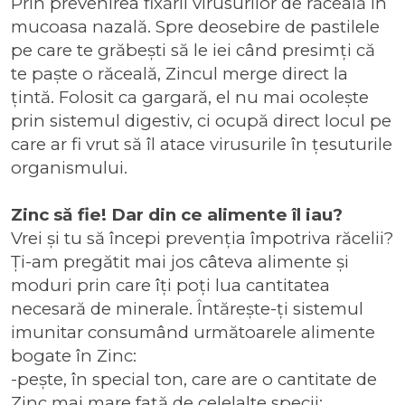
Prin prevenirea fixării virusurilor de răceală în
mucoasa nazală. Spre deosebire de pastilele
pe care te grăbești să le iei când presimți că
te paște o răceală, Zincul merge direct la
țintă. Folosit ca gargară, el nu mai ocolește
prin sistemul digestiv, ci ocupă direct locul pe
care ar fi vrut să îl atace virusurile în țesuturile
organismului.
Zinc să fie! Dar din ce alimente îl iau?
Vrei și tu să începi prevenția împotriva răcelii?
Ți-am pregătit mai jos câteva alimente și
moduri prin care îți poți lua cantitatea
necesară de minerale. Întărește-ți sistemul
imunitar consumând următoarele alimente
bogate în Zinc:
-pește, în special ton, care are o cantitate de
Zinc mai mare față de celelalte specii;