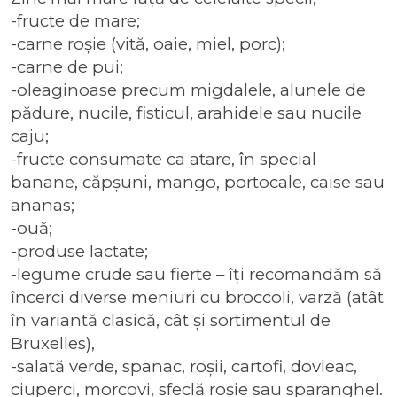
-fructe de mare;
-carne roșie (vită, oaie, miel, porc);
-carne de pui;
-oleaginoase precum migdalele, alunele de
pădure, nucile, fisticul, arahidele sau nucile
caju;
-fructe consumate ca atare, în special
banane, căpșuni, mango, portocale, caise sau
ananas;
-ouă;
-produse lactate;
-legume crude sau fierte – îți recomandăm să
încerci diverse meniuri cu broccoli, varză (atât
în variantă clasică, cât și sortimentul de
Bruxelles),
-salată verde, spanac, roșii, cartofi, dovleac,
ciuperci, morcovi, sfeclă roșie sau sparanghel.