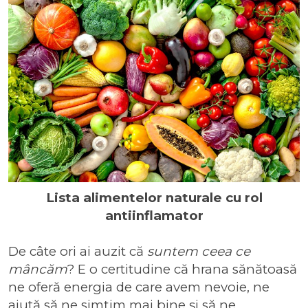
Lista alimentelor naturale cu rol
antiinflamator
De câte ori ai auzit că
suntem ceea ce
mâncăm
? E o certitudine că hrana sănătoasă
ne oferă energia de care avem nevoie, ne
ajută să ne simțim mai bine și să ne