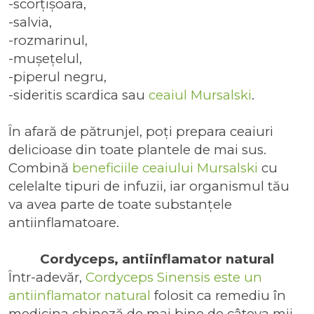
-scorțișoara,
-salvia,
-rozmarinul,
-mușețelul,
-piperul negru,
-sideritis scardica sau
ceaiul Mursalski
.
În afară de pătrunjel, poți prepara ceaiuri
delicioase din toate plantele de mai sus.
Combină
beneficiile ceaiului Mursalski
cu
celelalte tipuri de infuzii, iar organismul tău
va avea parte de toate substanțele
antiinflamatoare.
Cordyceps, antiinflamator natural
Într-adevăr,
Cordyceps Sinensis este un
antiinflamator natural
folosit ca remediu în
medicina chineză de mai bine de câteva mii