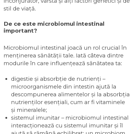
înconjurător, vârsta și alți factori genetici și de
stil de viață.
De ce este microbiomul intestinal
important?
Microbiomul intestinal joacă un rol crucial în
menținerea sănătății tale. Iată câteva dintre
modurile în care influențează sănătatea ta:
digestie și absorbție de nutrienți –
microorganismele din intestin ajută la
descompunerea alimentelor și la absorbția
nutrienților esențiali, cum ar fi vitaminele
și mineralele;
sistemul imunitar – microbiomul intestinal
interacționează cu sistemul imunitar și îl
ajută să rămână echilibrat; un microbiom