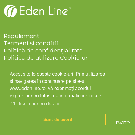
Regulament
Termeni și condiții
Politică de confidențialitate
Politica de utilizare Cookie-uri
Companie
Solicitare date personale
Acest site folosește cookie-uri. Prin utilizarea
ANPC
și navigarea în continuare pe site-ul
Contact
www.edenline.ro, vă exprimați acordul
expres pentru folosirea informațiilor stocate.
Click aici pentru detalii
Sunt de acord
© 2026 Eden Line Toate drepturile rezervate.