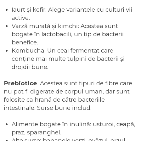
Iaurt și kefir: Alege variantele cu culturi vii
active.
Varză murată și kimchi: Acestea sunt
bogate în lactobacili, un tip de bacterii
benefice.
Kombucha: Un ceai fermentat care
conține mai multe tulpini de bacterii și
drojdii bune.
Prebiotice
. Acestea sunt tipuri de fibre care
nu pot fi digerate de corpul uman, dar sunt
folosite ca hrană de către bacteriile
intestinale. Surse bune includ:
Alimente bogate în inulină: usturoi, ceapă,
praz, sparanghel.
Alte surse: bananele verzi, ovăzul, orzul.