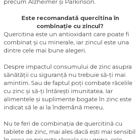
precum Alzheimer și Parkinson.
Este recomandată quercitina în
combinație cu zincul?
Quercitina este un antioxidant care poate fi
combinat și cu minerale, iar zincul este una
dintre cele mai bune alegeri.
Despre
impactul consumului de zinc asupra
sănătății
cu siguranță nu trebuie să-ți mai
amintim. Sau de faptul poți
combate răcelile
cu zinc
și să-ți întărești imunitatea. Iar
alimentele și suplimente bogate în zinc
este
indicat să le ai la îndemână mereu.
Nu te feri de combinația de quercitină cu
tablete de zinc
, mai ales dacă ești mai sensibil
în ceea ce privește răceala sau gripa, cele