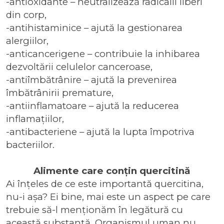
-antioxidante – neutralizează radicalii liberi
din corp,
-antihistaminice – ajută la gestionarea
alergiilor,
-anticancerigene – contribuie la inhibarea
dezvoltării celulelor canceroase,
-antiîmbătrânire – ajută la prevenirea
îmbătrânirii premature,
-antiinflamatoare – ajută la reducerea
inflamațiilor,
-antibacteriene – ajută la lupta împotriva
bacteriilor.
Alimente care conțin quercitină
Ai înțeles de ce este importantă quercitina,
nu-i așa? Ei bine, mai este un aspect pe care
trebuie să-l menționăm în legătură cu
această substanță. Organismul uman nu