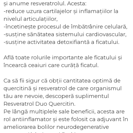
și anume resveratrolul. Acesta:
-reduce uzura cartilajelor și inflamațiilor la
nivelul articulațiilor,
-încetinește procesul de îmbătrânire celulară,
-susține sănătatea sistemului cardiovascular,
-susține activitatea detoxifiantă a ficatului.
Află toate rolurile importante ale ficatului și
încearcă
ceaiuri care curăță ficatul
.
Ca să fii sigur că obții cantitatea optimă de
quercitină și resveratrol de care organismul
tău are nevoie, descoperă
suplimentul
Resveratrol Duo Quercitin
.
Pe lângă multiplele sale beneficii, acesta are
rol antiinflamator și este folosit ca adjuvant în
ameliorarea bolilor neurodegenerative