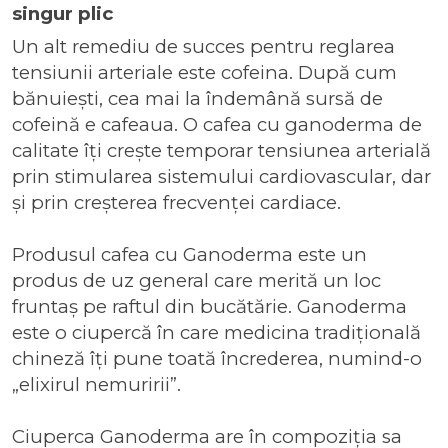
singur plic
Un alt remediu de succes pentru reglarea
tensiunii arteriale este cofeina. După cum
bănuiești, cea mai la îndemână sursă de
cofeină e cafeaua. O
cafea cu ganoderma
de
calitate îți crește temporar tensiunea arterială
prin stimularea sistemului cardiovascular, dar
și prin creșterea frecvenței cardiace.
Produsul cafea cu Ganoderma este un
produs de uz general
care merită un loc
fruntaș pe raftul din bucătărie. Ganoderma
este o ciupercă în care medicina tradițională
chineză îți pune toată încrederea, numind-o
„elixirul nemuririi”.
Ciuperca Ganoderma are în compoziția sa