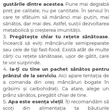
gustările dintre acestea
. Pune mai degrabă 
preț pe calitate, nu pe cantitate. În sensul în 
care te sfătuim să mănânci mai puțin, mai 
sănătos, dar mai des. Astfel, susții dezvoltarea 
metabolică și creșterea imunității.
3. 
Pregătește chiar tu rețete sănătoase
. 
Încearcă să eviți mâncărurile semipreparate 
sau cele de tip fast-food. Există atât de multe 
cărți cu rețete sănătoase, ușor de gătit, care 
te vor surprinde.
4. 
Ia-ți cu tine un pachet sănătos pentru 
prânzul de la serviciu
. Aici apare tentația de 
a comanda din oraș mâncăruri bogate în 
grăsimi și carbohidrați. Ca atare, alege un 
prânz sănătos, pregătit chiar de tine.
5. 
Apa este esența vieții
. Îți recomandăm să 
scoți din alimentația ta băuturile 