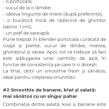
- o portocală;
- sucul de la o lămâie;
- câteva lingurițe de miere (după preferințe);
- o bucățică mică de rădăcină de ghimbir 
(aprox. 1 cm);
- un praf de sare;
apă.
Pune treptat în blender portocala curățată de 
coajă și pielițe, sucul de lămâie, mierea, 
ghimbirul și sarea. Apoi, tot ce trebuie să faci 
este adăugarea unei cantități de apă, în 
funcție de consistența pe care ți-o dorești.
La final, obții un smoothie fresh și sănătos, 
ideal pentru creșterea imunității.
#2 Smoothie de banane, kiwi și salată: 
mai sănătos cu un singur pahar
Combinația dintre salată, kiwi și banane este 