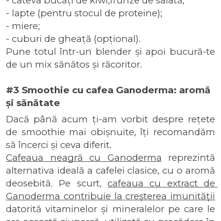
- câteva bucăți de kiwi;
frunze de salată;
- lapte (pentru stocul de proteine);
- miere;
- cuburi de gheață (opțional).
Pune totul într-un blender și apoi bucură-te 
de un mix sănătos și răcoritor.
#3 Smoothie cu cafea Ganoderma: aromă 
și sănătate
Dacă până acum ți-am vorbit despre rețete 
de smoothie mai obișnuite, îți recomandăm 
să încerci și ceva diferit. 
Cafeaua neagră cu Ganoderma
 reprezintă 
alternativa ideală a cafelei clasice, cu o aromă 
deosebită. Pe scurt, 
cafeaua cu extract de 
Ganoderma contribuie la creșterea imunității
datorită vitaminelor și mineralelor pe care le 