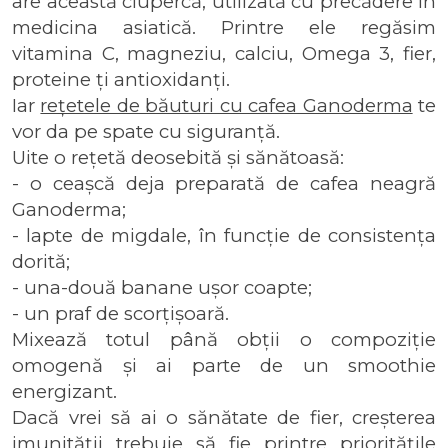
are această ciupercă, utilizată cu precădere în 
medicina asiatică. Printre ele regăsim 
vitamina C, magneziu, calciu, Omega 3, fier, 
proteine ți antioxidanți.
Iar 
rețetele de băuturi cu cafea Ganoderma
 te 
vor da pe spate cu siguranță.
Uite o rețetă deosebită și sănătoasă:
- o ceașcă deja preparată de cafea neagră 
Ganoderma;
- lapte de migdale, în funcție de consistența 
dorită;
- una-două banane ușor coapte;
- un praf de scorțișoară.
Mixează totul până obții o compoziție 
omogenă și ai parte de un smoothie 
energizant. 
Dacă vrei să ai o sănătate de fier, creșterea 
imunității trebuie să fie printre prioritățile 