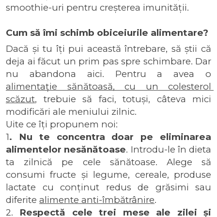
smoothie-uri pentru creșterea imunității.
Cum să îmi schimb obiceiurile alimentare?
Dacă și tu îți pui această întrebare, să știi că 
deja ai făcut un prim pas spre schimbare. Dar 
nu abandona aici. Pentru a avea o 
alimentație sănătoasă, cu un colesterol 
scăzut
, trebuie să faci, totuși, câteva mici 
modificări ale meniului zilnic. 
Uite ce îți propunem noi:
1
. Nu te concentra doar pe eliminarea 
alimentelor nesănătoase
. Introdu-le în dieta 
ta zilnică pe cele sănătoase. Alege să 
consumi fructe și legume, cereale, produse 
lactate cu conținut redus de grăsimi sau 
diferite 
alimente anti-îmbătrânire
.
2. 
Respectă cele trei mese ale zilei și 