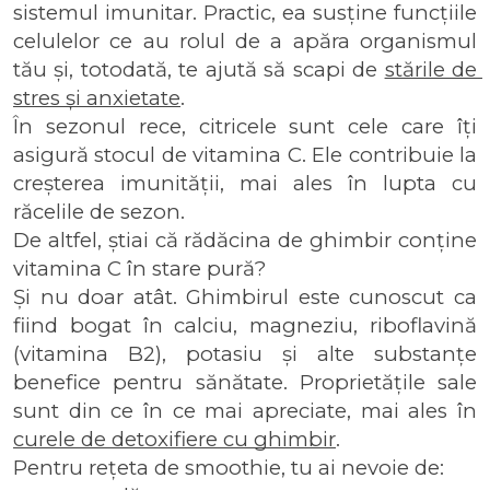
sistemul imunitar. Practic, ea susține funcțiile 
celulelor ce au rolul de a apăra organismul 
tău și, totodată, te ajută să scapi de 
stările de 
stres și anxietate
. 
În sezonul rece, citricele sunt cele care îți 
asigură stocul de vitamina C. Ele contribuie la 
creșterea imunității, mai ales în lupta cu 
răcelile de sezon.
De altfel, știai că rădăcina de ghimbir conține 
vitamina C în stare pură?
Și nu doar atât. Ghimbirul este cunoscut ca 
fiind bogat în calciu, magneziu, riboflavină 
(vitamina B2), potasiu și alte substanțe 
benefice pentru sănătate. Proprietățile sale 
sunt din ce în ce mai apreciate, mai ales în 
curele de detoxifiere cu ghimbir
.
Pentru rețeta de smoothie, tu ai nevoie de: