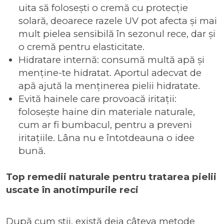
uita să folosești o cremă cu protecție
solară, deoarece razele UV pot afecta și mai
mult pielea sensibilă în sezonul rece, dar și
o cremă pentru elasticitate.
Hidratare internă
: consumă multă apă și
menține-te hidratat. Aportul adecvat de
apă ajută la menținerea pielii hidratate.
Evită hainele care provoacă iritați
i:
folosește haine din materiale naturale,
cum ar fi bumbacul, pentru a preveni
iritațiile. Lâna nu e întotdeauna o idee
bună.
Top remedii naturale pentru tratarea pielii
uscate în anotimpurile reci
După cum știi, există deja câteva
metode