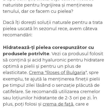
naturiste pentru îngrijirea și menținerea
tenului
, dar ce facem cu pielea?
Dacă îți dorești soluții naturale pentru a trata
pielea uscată în sezonul rece, avem câteva
recomandări:
Hidratează-ți pielea corespunzător cu
produsele potrivite
.
Vezi ca produsul folosit
să conțină și acid hyaluronic pentru hidratare
optimă a pielii și pentru un plus de
elasticitate.
Crema "Roses of Bulgaria
", spre
exemplu, te ajută la menținerea fineții pielii
pe timpul zilei lăsând o senzație plăcută de
catifelare. Se recomandă utilizarea cremelor
sau loțiunilor hidratante de 2-3 ori pe zi. În
plus, poți folosi și
crema de față
, care e