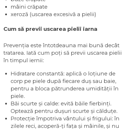
mâini crăpate
xeroză (uscarea excesivă a pielii)
Cum să previi uscarea pielii iarna
Prevenția este întotdeauna mai bună decât
tratarea. Iată cum poți să previi uscarea pielii
în timpul iernii:
Hidratare constantă
: aplică o loțiune de
corp pe piele după fiecare duș sau baie,
pentru a bloca pătrunderea umidității în
piele.
Băi scurte și calde
: evită băile fierbinți.
Optează pentru dușuri scurte și călduțe.
Protecție împotriva vântului și frigului
: în
zilele reci, acoperă-ți fața și mâinile, și nu