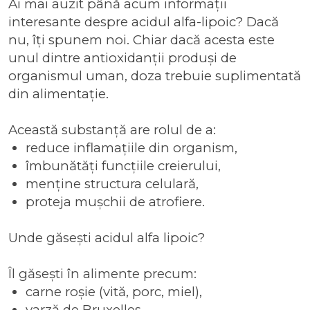
Ai mai auzit până acum informații
interesante despre acidul alfa-lipoic? Dacă
nu, îți spunem noi. Chiar dacă acesta este
unul dintre antioxidanții produși de
organismul uman, doza trebuie suplimentată
din alimentație.
Această substanță are rolul de a:
reduce inflamațiile din organism,
îmbunătăți funcțiile creierului,
menține structura celulară,
proteja mușchii de atrofiere.
Unde găsești acidul alfa lipoic?
Îl găsești în alimente precum:
carne roșie (vită, porc, miel),
varză de Bruxelles,