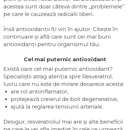
acestea sunt doar câteva dintre ,,problemele’’
pe care le cauzează radicalii liberi.
Însă antioxidanții îți vin în ajutor. Citește în
continuare și află care sunt cei mai buni
antioxidanți pentru organismul tău.
Cel mai puternic antioxidant
Există oare cel mai puternic antioxidant?
Specialiștii atrag atenția spre
Resveratrol
,
lucru care nu este de mirare deoarece acesta:
are rol antiinflamator,
protejează creierul de boli degenerative,
ajută la reglarea tensiunii arteriale.
Desigur, resveratrolul mai are și alte beneficii
pe care le vei afla imediat în cele ce urmează