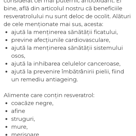
considerat cel mai puternic antioxidant. Ei
bine, află din articolul nostru că
beneficiile
resveratrolului
nu sunt deloc de ocolit. Alături
de cele menționate mai sus, acesta:
ajută la menținerea sănătății ficatului,
previne afecțiunile cardiovasculare,
ajută la menținerea sănătății sistemului
osos,
ajută la inhibarea celulelor canceroase,
ajută la prevenire îmbătrânirii pielii, fiind
un
remediu antiageing
.
Alimente care conțin resveratrol:
coacăze negre,
afine
struguri,
mure,
merișoare,