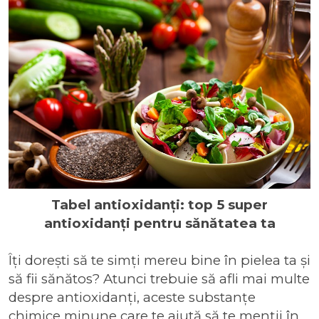
Tabel antioxidanți: top 5 super
antioxidanți pentru sănătatea ta
Îți dorești să te simți mereu bine în pielea ta și
să fii sănătos? Atunci trebuie să afli mai multe
despre antioxidanți, aceste substanțe
chimice minune care te ajută să te menții în