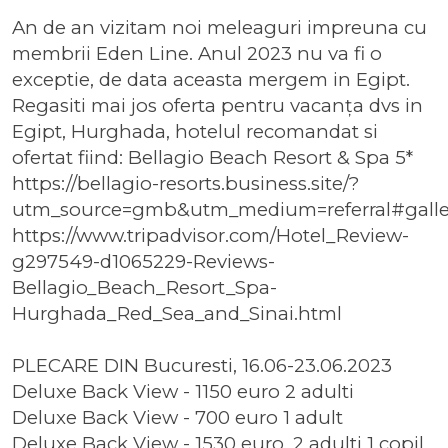
An de an vizitam noi meleaguri impreuna cu
membrii Eden Line. Anul 2023 nu va fi o
exceptie, de data aceasta mergem in Egipt.
Regasiti mai jos oferta pentru vacanța dvs in
Egipt, Hurghada, hotelul recomandat si
ofertat fiind: Bellagio Beach Resort & Spa 5*
https://bellagio-resorts.business.site/?
utm_source=gmb&utm_medium=referral#galle
https://www.tripadvisor.com/Hotel_Review-
g297549-d1065229-Reviews-
Bellagio_Beach_Resort_Spa-
Hurghada_Red_Sea_and_Sinai.html
PLECARE DIN Bucuresti, 16.06-23.06.2023
Deluxe Back View - 1150 euro 2 adulti
Deluxe Back View - 700 euro 1 adult
Deluxe Back View - 1530 euro, 2 adulti 1 copil