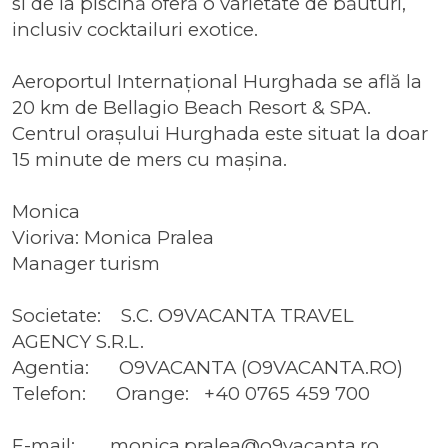
si de la piscină oferă o varietate de băuturi,
inclusiv cocktailuri exotice.
Aeroportul Internațional Hurghada se află la
20 km de Bellagio Beach Resort & SPA.
Centrul orașului Hurghada este situat la doar
15 minute de mers cu mașina.
Monica
Vioriva: Monica Pralea
Manager turism
Societate: S.C. O9VACANTA TRAVEL
AGENCY S.R.L.
Agentia: O9VACANTA (O9VACANTA.RO)
Telefon: Orange: +40 0765 459 700
E-mail: monica.pralea@o9vacanta.ro