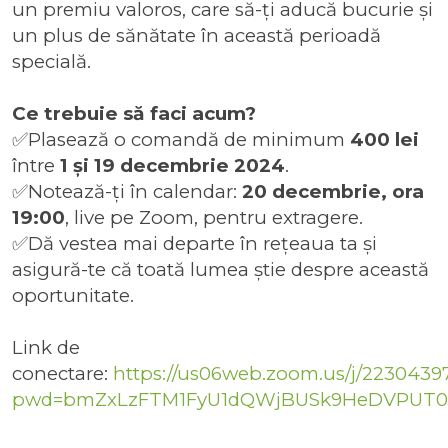
un premiu valoros, care să-ți aducă bucurie și
un plus de sănătate în această perioadă
specială.
Ce trebuie să faci acum?
✅Plasează o comandă de minimum
400 lei
între
1
și 19 decembrie 2024
.
✅Notează-ți în calendar:
20 decembrie, ora
19:00
, live pe Zoom, pentru extragere.
✅Dă vestea mai departe în rețeaua ta și
asigură-te că toată lumea știe despre această
oportunitate.
Link de
conectare:
https:
//us06web.zoom.us/j/2230439
pwd=bmZxLzFTM1FyU1dQWjBUSk9HeDVPUT0