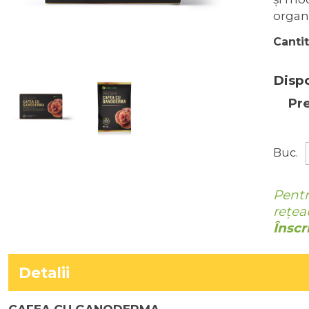
organ
Cantit
Dispo
Pre
Buc.
Pentr
rețea
Înscr
Detalii