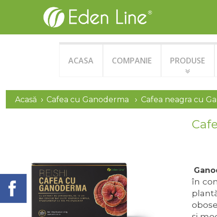
ACASA
COMPANIE
PRODUSE
Acasă
Cafea cu Ganoderma
Cafea neagra cu 
Caf
Gano
în co
plantă
obosea
şi mo