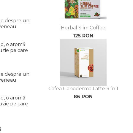
ște despre un
eveneau
Herbal Slim Coffee
125 RON
nd, o aromă
fuzie pe care
ște despre un
eveneau
Cafea Ganoderma Latte 3 în 1
86 RON
nd, o aromă
fuzie pe care
i