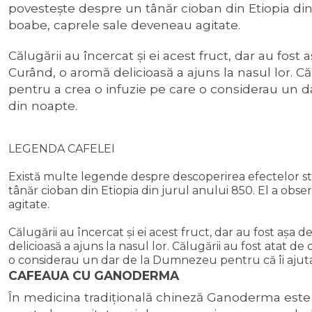
povestește despre un tânăr cioban din Etiopia di
boabe, caprele sale deveneau agitate.
Călugării au încercat și ei acest fruct, dar au fos
Curând, o aromă delicioasă a ajuns la nasul lor. Călu
pentru a crea o infuzie pe care o considerau un 
din noapte.
LEGENDA CAFELEI
Există multe legende despre descoperirea efectelor sti
tânăr cioban din Etiopia din jurul anului 850. El a o
agitate.
Călugării au încercat și ei acest fruct, dar au fost așa
delicioasă a ajuns la nasul lor. Călugării au fost atat de
o considerau un dar de la Dumnezeu pentru că îi ajut
CAFEAUA CU GANODERMA
În medicina tradiţională chineză Ganoderma este