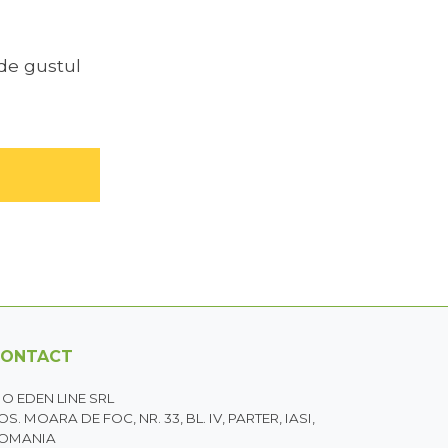
 de gustul
CONTACT
IO EDEN LINE SRL
OS. MOARA DE FOC, NR. 33, BL. IV, PARTER, IASI,
OMANIA