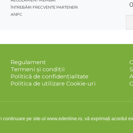
REGULAMENT MEMBRI
0
ÎNTREBĂRI FRECVENTE PARTENERI
ANPC
Regulament
Termeni și condiții
S
Politică de confidențialitate
Politica de utilizare Cookie-uri
C
© 2026 Eden Line Toate drepturile rezervate.
 în continuare pe site-ul www.edenline.ro, vă exprimați acordul ex