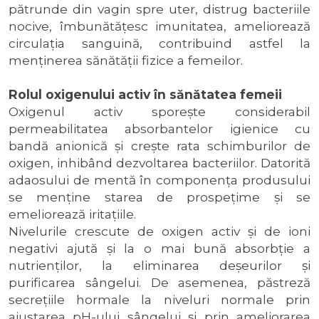
pătrunde din vagin spre uter, distrug bacteriile
nocive, îmbunătăţesc imunitatea, ameliorează
circulaţia sanguină, contribuind astfel la
menţinerea sănătăţii fizice a femeilor.
Rolul oxigenului activ în sănătatea femeii
Oxigenul activ sporeşte considerabil
permeabilitatea absorbantelor igienice cu
bandă anionică şi creşte rata schimburilor de
oxigen, inhibând dezvoltarea bacteriilor. Datorită
adaosului de mentă în componenţa produsului
se menţine starea de prospeţime şi se
emeliorează iritaţiile.
Nivelurile crescute de oxigen activ şi de ioni
negativi ajută şi la o mai bună absorbţie a
nutrienţilor, la eliminarea deşeurilor şi
purificarea sângelui. De asemenea, păstreză
secreţiile hormale la niveluri normale prin
ajustarea pH-ului sângelui şi prin ameliorarea