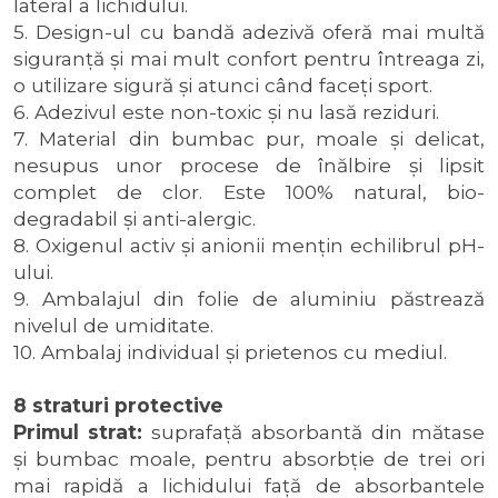
lateral a lichidului.
5. Design-ul cu bandă adezivă oferă mai multă
siguranţă şi mai mult confort pentru întreaga zi,
o utilizare sigură şi atunci când faceţi sport.
6. Adezivul este non-toxic şi nu lasă reziduri.
7. Material din bumbac pur, moale şi delicat,
nesupus unor procese de înălbire şi lipsit
complet de clor. Este 100% natural, bio-
degradabil şi anti-alergic.
8. Oxigenul activ şi anionii menţin echilibrul pH-
ului.
9. Ambalajul din folie de aluminiu păstrează
nivelul de umiditate.
10. Ambalaj individual şi prietenos cu mediul.
8 straturi protective
Primul strat:
suprafaţă absorbantă din mătase
şi bumbac moale, pentru absorbţie de trei ori
mai rapidă a lichidului faţă de absorbantele