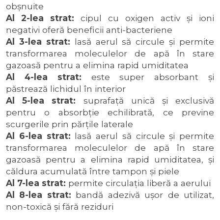
obşnuite
Al 2-lea strat:
cipul cu oxigen activ şi ioni
negativi oferă beneficii anti-bacteriene
Al 3-lea strat:
lasă aerul să circule şi permite
transformarea moleculelor de apă în stare
gazoasă pentru a elimina rapid umiditatea
Al 4-lea strat:
este super absorbant şi
păstrează lichidul în interior
Al 5-lea strat:
suprafaţă unică şi exclusivă
pentru o absorbţie echilibrată, ce previne
scurgerile prin părţile laterale
Al 6-lea strat:
lasă aerul să circule şi permite
transformarea moleculelor de apă în stare
gazoasă pentru a elimina rapid umiditatea, şi
căldura acumulată între tampon şi piele
Al 7-lea strat:
permite circulaţia liberă a aerului
Al 8-lea strat:
bandă adezivă uşor de utilizat,
non-toxică şi fără reziduri