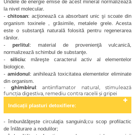
Undele de energie emise de acest mineral normalizează
la nivel molecular.
-
chitosan
: acţionează ca absorbant unic şi scoate din
organism toxinele , grăsimile, metalele grele. Acesta
este o substanţă naturală folosită pentru regenerarea
rănilor.
-
perlitul
: material de provenienţă vulcanică,
normalizează schimbul de substanţe.
-
siliciu
: măreşte caracterul activ al elementelor
biologice.
-
amidonul
: anihilează toxicitatea elementelor eliminate
din organism.
-
ghimbirul
: antiinflamator natural, stimulează
funcția digestiva, remediu contra racelii și gripei
Indicații plasturi detoxifiere:
- îmbunătăţeşte circulaţia sanguină;cu scop profilactic
de înlăturare a nodulilor;