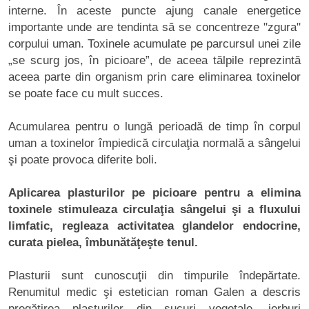
interne. În aceste puncte ajung canale energetice
importante unde are tendinta să se concentreze "zgura"
corpului uman. Toxinele acumulate pe parcursul unei zile
„se scurg jos, în picioare”, de aceea tălpile reprezintă
aceea parte din organism prin care eliminarea toxinelor
se poate face cu mult succes.
Acumularea pentru o lungă perioadă de timp în corpul
uman a toxinelor împiedică circulaţia normală a sângelui
şi poate provoca diferite boli.
Aplicarea plasturilor pe picioare pentru a elimina
toxinele stimuleaza circulaţia sângelui şi a fluxului
limfatic, regleaza activitatea glandelor endocrine,
curata pielea, îmbunătăţeşte tenul.
Plasturii sunt cunoscuţii din timpurile îndepărtate.
Renumitul medic şi estetician roman Galen a descris
pregătirea plasturilor din sucuri vegetale, ierburi