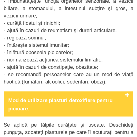
- îmbunătăţeşte funcţia organelor senzoriale, a vezicii
biliare, a stomacului, a intestinul subţire şi gros, a
vezicii urinare;
- curăţă ficatul şi rinichii;
- ajută în cazuri de reumatism şi dureri articulare.
- reglează somnul;
- întăreşte sistemul imunitar;
- înlătură oboseala picioarelor;
- normalizează acţiunea sistemului limfatic;
- ajută în cazuri de constipaţie, obezitate;
- se recomandă persoanelor care au un mod de viaţă
haotică (fumători, alcoolici, sedentari, obezi).
Mod de utilizare plasturi detoxifiere pentru
picioare:
Se aplică pe tălpile curăţate şi uscate. Deschideţi
punguţa, scoateţi plasturele pe care îl scuturaţi pentru a