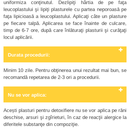
uniformiza conţinutul. Dezlipiţi hârtia de pe faţa
leucoplastului şi lipiţi plasturele cu partea neporoasă pe
faţa lipicioasă a leucoplastului. Aplicaţi câte un plasture
pe fiecare talpă. Aplicarea se face înainte de culcare,
timp de 6-7 ore, după care înlăturaţi plasturii şi curăţaţi
locul aplicării.
Durata procedurii:
Minim 10 zile. Pentru obţinerea unui rezultat mai bun, se
recomandă repetarea de 2-3 ori a procedurii.
Nu se vor aplica:
Acești plasturi pentru detoxifiere nu se vor aplica pe răni
deschise, arsuri şi zgîrieturi, în caz de reacţii alergice la
diferitele substanţe din compoziţie.