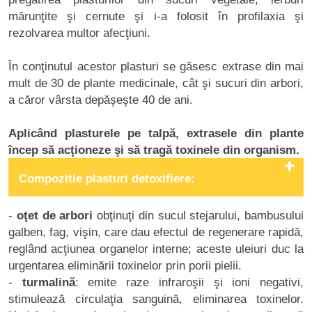
mărunţite şi cernute şi i-a folosit în profilaxia şi
rezolvarea multor afecţiuni.
În conţinutul acestor plasturi se găsesc extrase din mai
mult de 30 de plante medicinale, cât şi sucuri din arbori,
a căror vârsta depăşeşte 40 de ani.
Aplicând plasturele pe talpă, extrasele din plante
încep să acţioneze şi să tragă toxinele din organism.
Compozitie plasturi detoxifiere:
-
oţet de arbori
obţinuţi din sucul stejarului, bambusului
galben, fag, vişin, care dau efectul de regenerare rapidă,
reglând acţiunea organelor interne; aceste uleiuri duc la
urgentarea eliminării toxinelor prin porii pielii.
-
turmalină
: emite raze infraroşii şi ioni negativi,
stimulează circulaţia sanguină, eliminarea toxinelor.