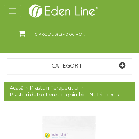
0 PRODUS(E) - 0,00 RON
CATEGORII
Acasă
Plasturi Terapeutici
Plasturi detoxifiere cu ghimbir | NutriFlux