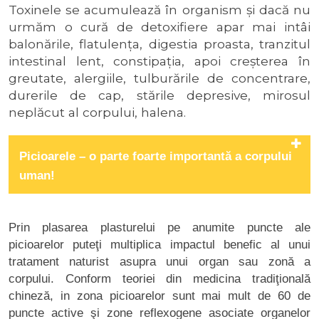
Toxinele se acumulează în organism și dacă nu
urmăm o cură de detoxifiere apar mai intâi
balonările, flatulența, digestia proasta, tranzitul
intestinal lent, constipația, apoi creșterea în
greutate, alergiile, tulburările de concentrare,
durerile de cap, stările depresive, mirosul
neplăcut al corpului, halena.
Picioarele – o parte foarte importantă a corpului
uman!
P
rin plasarea plasturelui pe anumite puncte ale
picioarelor puteţi multiplica impactul benefic al unui
tratament naturist asupra unui organ sau zonă a
corpului. Conform teoriei din medicina tradiţională
chineză, in zona picioarelor sunt mai mult de 60 de
puncte active şi zone reflexogene asociate organelor