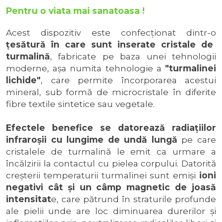
Pentru o viata mai sanatoasa !
Acest dispozitiv este confecţionat dintr-o
țesătură în care sunt inserate cristale de
turmalină
, fabricate pe baza unei tehnologii
moderne, așa numita tehnologie a
"turmalinei
lichide"
, care permite încorporarea acestui
mineral, sub formă de microcristale în diferite
fibre textile sintetice sau vegetale.
Efectele benefice se datorează radiaţiilor
infraroşii cu lungime de undă lungă
pe care
cristalele de turmalină le emit ca urmare a
încălzirii la contactul cu pielea corpului. Datorită
creșterii temperaturii turmalinei sunt emiși
ioni
negativi cât şi un câmp magnetic de joasă
intensitat
e, care pătrund în straturile profunde
ale pielii unde are loc diminuarea durerilor și