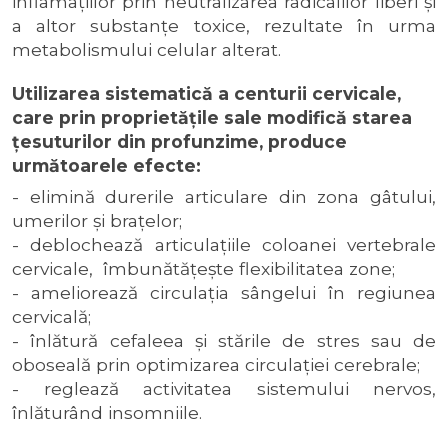
inflamațiilor prin neutralizarea radicalilor liberi şi
a altor substanţe toxice, rezultate în urma
metabolismului celular alterat.
Utilizarea sistematică a centurii cervicale,
care prin proprietățile sale modifică starea
țesuturilor din profunzime, produce
următoarele efecte:
-
elimină durerile articulare din zona gâtului,
umerilor şi braţelor
;
- deblochează articulaţiile coloanei vertebrale
cervicale, îmbunătățeşte flexibilitatea zone;
- ameliorează circulaţia sângelui în regiunea
cervicală;
- înlătură cefaleea şi stările de stres sau de
oboseală prin optimizarea circulaţiei cerebrale;
- reglează activitatea sistemului nervos,
înlăturând insomniile.