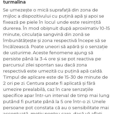
turmalina
Se umezeşte o mică suprafață din zona de
mijloc a dispozitivului cu puţină apă şi apoi se
fixează pe piele în locul unde este resimţită
durerea. În mod obişnuit după aproximativ 10-15
minute, circulaţia sangvină din zonă se
îmbunătăţeşte şi zona respectivă începe să se
încălzească. Poate uneori să apără şi o senzaţie
de usturime. Aceste fenomene ajung să
persiste până la 3-4 ore şi se pot reactiva pe
parcursul zilei spontan sau dacă zona
respectivă este umezită cu puţină apă caldă.
Timpul de aplicare este de 15-30 de minute de
2 ori pe zi. Centura poate fi aplicată şi fără
umezire prealabilă, caz în care senzaţiile
specifice apar într-un interval de timp mai lung
putând fi purtate până la 5 ore într-o zi. Unele
persoane pot constata că au o sensibilitate mai
accentuată, motiv pentru care, dacă vă aflaţi