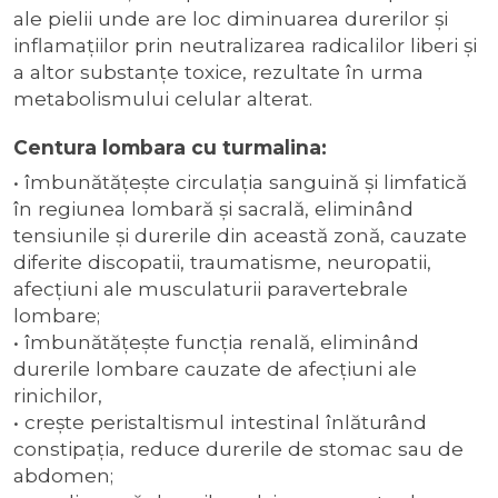
ale pielii unde are loc diminuarea durerilor și
inflamațiilor prin neutralizarea radicalilor liberi şi
a altor substanţe toxice, rezultate în urma
metabolismului celular alterat.
Centura lombara cu turmalina:
• îmbunătăţeşte circulaţia sanguină şi limfatică
în regiunea lombară şi sacrală, eliminând
tensiunile şi durerile din această zonă, cauzate
diferite discopatii, traumatisme, neuropatii,
afecţiuni ale musculaturii paravertebrale
lombare;
• îmbunătăţeşte funcţia renală, eliminând
durerile lombare cauzate de afecţiuni ale
rinichilor,
• creşte peristaltismul intestinal înlăturând
constipaţia, reduce durerile de stomac sau de
abdomen;