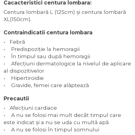
Cacacteristici centura lombara:
Centura lombară L (125cm) și centura lombară
XL(150cm).
Contraindicatii centura lombara
•
Febră
• Predispoziţie la hemoragii
• În timpul sau după hemoragii
• Afecţiuni dermatologice la nivelul de aplicare
al dispozitivelor
• Hipertiroidie
• Gravide, femei care alăptează
Precautii
•
Afecţiuni cardiace
• A nu se folosi mai mult decât timpul care
este indicat şi a nu se uda cu multă apă
• A nu se folosi în timpul somnului