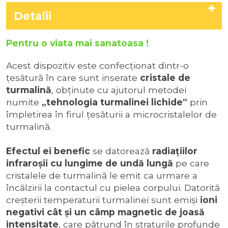
Detalii
Pentru o viata mai sanatoasa !
Acest dispozitiv este confecționat dintr-o
țesătură în care sunt inserate
cristale de
turmalină
, obținute cu ajutorul metodei
numite
„tehnologia turmalinei lichide”
prin
împletirea în firul ţesăturii a microcristalelor de
turmalină.
Efectul ei benefic
se datorează
radiaţiilor
infraroşii cu lungime de undă lungă
pe care
cristalele de turmalină le emit ca urmare a
încălzirii la contactul cu pielea corpului. Datorită
creșterii temperaturii turmalinei sunt emiși
ioni
negativi cât şi un câmp magnetic de joasă
intensitate
, care pătrund în straturile profunde