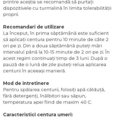
printre aceştia se recomandă să purtaţi
dispozitivele cu turmalină în limita tolerabilităţii
proprii.
Recomandari de utilizare
La început, în prima săptămână este suficient
să aplicaţi centura pentru 10 minute de câte 2
ori pe zi. Din a doua săptămână puteţi mări
intervalul până la 10-15 minute de 2 ori pe zi. În
acest regim continuaţi timp de 3 luni. După o
pauză de o lună de zile puteţi relua aplicarea
centurii în aceeaşi manieră.
Mod de intretinere
Pentru spălarea centurii, folosiţi apă călduţă,
fără detergenţi, înălbitori sau săpun,
temperatura apei fiind de maxim 40 C.
Caracteristici centura umeri: