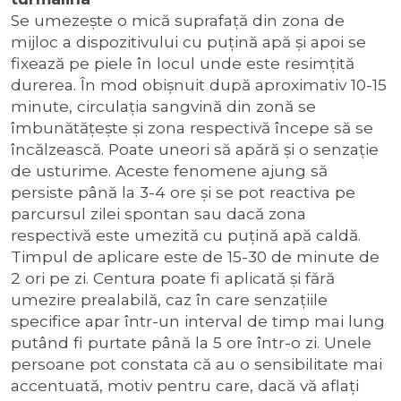
Se umezeşte o mică suprafață din zona de
mijloc a dispozitivului cu puţină apă şi apoi se
fixează pe piele în locul unde este resimţită
durerea. În mod obişnuit după aproximativ 10-15
minute, circulaţia sangvină din zonă se
îmbunătăţeşte şi zona respectivă începe să se
încălzească. Poate uneori să apără şi o senzaţie
de usturime. Aceste fenomene ajung să
persiste până la 3-4 ore şi se pot reactiva pe
parcursul zilei spontan sau dacă zona
respectivă este umezită cu puţină apă caldă.
Timpul de aplicare este de 15-30 de minute de
2 ori pe zi. Centura poate fi aplicată şi fără
umezire prealabilă, caz în care senzaţiile
specifice apar într-un interval de timp mai lung
putând fi purtate până la 5 ore într-o zi. Unele
persoane pot constata că au o sensibilitate mai
accentuată, motiv pentru care, dacă vă aflaţi