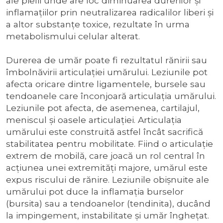
ale pielii unde are loc diminuarea durerilor și
inflamațiilor prin neutralizarea radicalilor liberi şi
a altor substanţe toxice, rezultate în urma
metabolismului celular alterat.
Durerea de umăr poate fi rezultatul rănirii sau
îmbolnăvirii articulației umărului. Leziunile pot
afecta oricare dintre ligamentele, bursele sau
tendoanele care înconjoară articulația umărului.
Leziunile pot afecta, de asemenea, cartilajul,
meniscul și oasele articulației. Articulația
umărului este construită astfel încât sacrifică
stabilitatea pentru mobilitate. Fiind o articulație
extrem de mobilă, care joacă un rol central în
acțiunea unei extremități majore, umărul este
expus riscului de rănire. Leziunile obișnuite ale
umărului pot duce la inflamația burselor
(bursita) sau a tendoanelor (tendinita), ducând
la impingement, instabilitate și umăr înghețat.