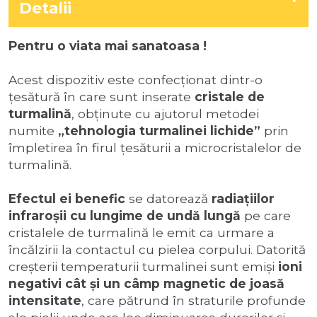
Detalii
Pentru o viata mai sanatoasa !
Acest dispozitiv este confecționat dintr-o
țesătură în care sunt inserate
cristale de
turmalină
, obținute cu ajutorul metodei
numite
„tehnologia turmalinei lichide”
prin
împletirea în firul ţesăturii a microcristalelor de
turmalină.
Efectul ei benefic
se datorează
radiaţiilor
infraroşii cu lungime de undă lungă
pe care
cristalele de turmalină le emit ca urmare a
încălzirii la contactul cu pielea corpului. Datorită
creșterii temperaturii turmalinei sunt emiși
ioni
negativi cât şi un câmp magnetic de joasă
intensitate
, care pătrund în straturile profunde