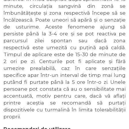
minute, circulaţia sangvină din zonă se
îmbunătăţeşte şi zona respectivă începe să se
încălzească. Poate uneori să apără şi o senzaţie
de usturime. Aceste fenomene ajung să
persiste până la 3-4 ore şi se pot reactiva pe
parcursul zilei spontan sau dacă zona
respectivă este umezită cu puţină apă caldă.
Timpul de aplicare este de 15-30 de minute de
2 ori pe zi. Centurile pot fi aplicate şi fără
umezire prealabilă, caz în care senzaţiile
specifice apar într-un interval de timp mai lung
putând fi purtate până la 5 ore într-o zi. Unele
persoane pot constata că au o sensibilitate mai
accentuată, motiv pentru care, dacă vă aflaţi
printre aceştia se recomandă să purtaţi
dispozitivele cu turmalină în limita tolerabilităţii
proprii.