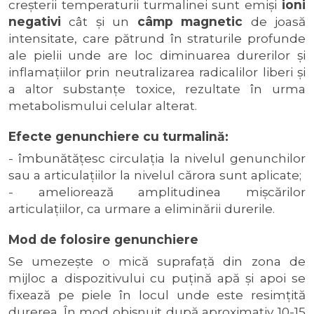
creșterii temperaturii turmalinei sunt emiși
ioni
negativi
cât şi un
câmp magnetic
de joasă
intensitate, care pătrund în straturile profunde
ale pielii unde are loc diminuarea durerilor și
inflamațiilor prin neutralizarea radicalilor liberi şi
a altor substanţe toxice, rezultate în urma
metabolismului celular alterat.
Efecte genunchiere cu turmalină:
-
îmbunătăţesc circulaţia la nivelul genunchilor
sau a articulaţiilor la nivelul cărora sunt aplicate;
- ameliorează amplitudinea mișcărilor
articulaţiilor, ca urmare a eliminării durerile.
Mod de folosire genunchiere
Se umezeşte o mică suprafață din zona de
mijloc a dispozitivului cu puţină apă şi apoi se
fixează pe piele în locul unde este resimţită
durerea. În mod obişnuit după aproximativ 10-15