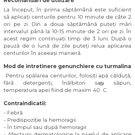
Recomandari de utilizare
La început, în prima săptămână este suficient
să aplicaţi centurile pentru 10 minute de câte 2
ori pe zi. Din a doua săptămână puteţi mări
intervalul până la 10-15 minute de 2 ori pe zi. În
acest regim continuaţi timp de 3 luni. După o
pauză de o lună de zile puteţi relua aplicarea
centurilor în aceeaşi manieră.
Mod de intretinere genunchiere cu turmalina
Pentru spălarea centurilor, folosiţi apă călduţă,
fără detergenţi, înălbitori sau săpun,
0
temperatura apei fiind de maxim 40
C.
Contraindicatii:
- Febră
- Predispoziţie la hemoragii
- În timpul sau după hemoragii
- Afecţiuni dermatologice la nivelul de aplicare