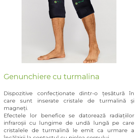
Genunchiere cu turmalina
Dispozitive confecţionate dintr-o ţesătură în
care sunt inserate cristale de turmalină și
magneți.
Efectele lor benefice se datorează radiaţiilor
infraroşii cu lungime de undă lungă pe care
cristalele de turmalină le emit ca urmare a
încălzirii la contactul cu pielea corpului.