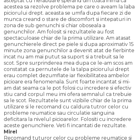
asteptat cu nerabdare sperand din toata inima ca
acestea sa rezolve problema pe care o aveam la laba
piciorului drept. aceasta se umfa dupa fiecare zi de
munca creand o stare de discomfort si intepaturi in
zona de sub genunchi si chiar oboseala a
genunchilor. Am folosit si rezultatele au fost
spectaculoase chiar de la prima utilizare. Am atasat
genunchierele direct pe piele si dupa aproximativ 15
minute zona genunchilor a devenit atat de fierbinte
incat nu am mai putut sa suport si a trebuit sa le
scot. Spre surprinderea mea dupa ce le-am scos am
constatat ca pernutele de la talpa piciorului drept
erau complet dezumflate iar flexibilitatea ambelor
picioare era fenomenala. Sunt foarte incantat si mi-
am dat seama ca le pot folosi cu incredere si efectiv
stiu cand corpul meu imi ofera semnalul ca trebuie
sa le scot. Rezultatele sunt vizibile chiar de la prima
utilizare si le recomand cu caldura tutror celor cu
probleme reumatice sau circulatie sanguina
deficitara la nivelul picioarelor. Folositi cu incredere
aceste genunchiere. Veti fi incantati de rezultate.
Mirel
Recomand tuturor celor cu probleme reumatice si