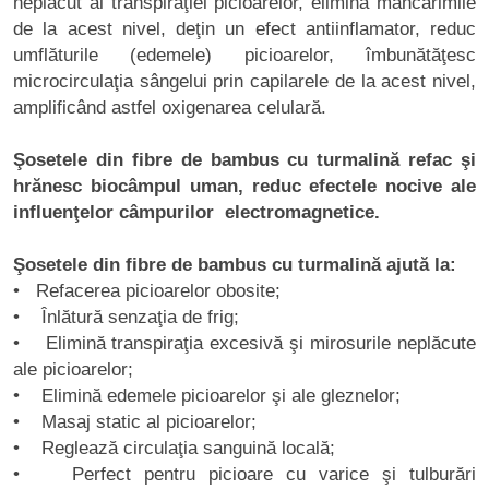
neplăcut al transpiraţiei picioarelor, elimină mâncărimile
de la acest nivel, deţin un efect antiinflamator, reduc
umflăturile (edemele) picioarelor, îmbunătăţesc
microcirculaţia sângelui prin capilarele de la acest nivel,
amplificând astfel oxigenarea celulară.
Şosetele din fibre de bambus cu turmalină refac şi
hrănesc biocâmpul uman, reduc efectele nocive ale
influenţelor câmpurilor electromagnetice.
Şosetele din fibre de bambus cu turmalină ajută la:
•
Refacerea picioarelor obosite;
• Înlătură senzaţia de frig;
• Elimină transpiraţia excesivă şi mirosurile neplăcute
ale picioarelor;
• Elimină edemele picioarelor şi ale gleznelor;
• Masaj static al picioarelor;
• Reglează circulaţia sanguină locală;
• Perfect pentru picioare cu varice şi tulburări