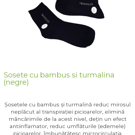
Sosete cu bambus si turmalina
(negre)
Şosetele cu bambus şi turmalină reduc mirosul
neplăcut al transpiraţiei picioarelor, elimină
mâncărimile de la acest nivel, deţin un efect
antiinflamator, reduc umflăturile (edemele)
picioarelor, îmbunătăţesc microcirculaţia