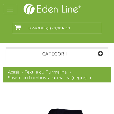
0 PRODUS(E) - 0,00 RON
CATEGORII
Acasă
Textile cu Turmalină
Sosete cu bambus si turmalina (negre)