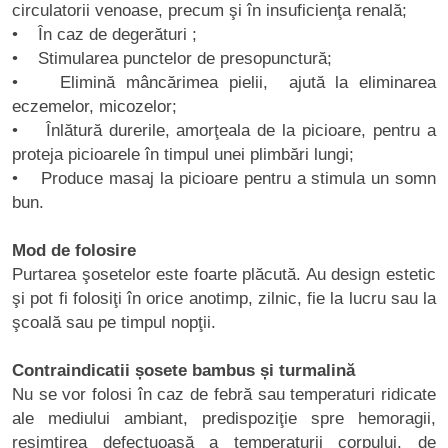
circulatorii venoase, precum şi în insuficienţa renală;
• În caz de degerături ;
• Stimularea punctelor de presopunctură;
• Elimină mâncărimea pielii, ajută la eliminarea
eczemelor, micozelor;
• Înlătură durerile, amorţeala de la picioare, pentru a
proteja picioarele în timpul unei plimbări lungi;
• Produce masaj la picioare pentru a stimula un somn
bun.
Mod de folosire
Purtarea şosetelor este foarte plăcută. Au design estetic
şi pot fi folosiţi în orice anotimp, zilnic, fie la lucru sau la
şcoală sau pe timpul nopţii.
Contraindicatii șosete bambus și turmalină
Nu se vor folosi în caz de febră sau temperaturi ridicate
ale mediului ambiant, predispoziţie spre hemoragii,
resimţirea defectuoasă a temperaturii corpului, de