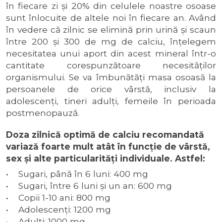
în fiecare zi şi 20% din celulele noastre osoase
sunt înlocuite de altele noi în fiecare an. Având
în vedere că zilnic se elimină prin urină şi scaun
între 200 şi 300 de mg de calciu, înţelegem
necesitatea unui aport din acest mineral într-o
cantitate corespunzătoare necesităţilor
organismului. Se va îmbunătăţi masa osoasă la
persoanele de orice vârstă, inclusiv la
adolescenţi, tineri adulţi, femeile în perioada
postmenopauză.
Doza zilnică optimă de calciu recomandată
variază foarte mult atât în funcţie de vârstă,
sex şi alte particularităţi individuale. Astfel:
•
Sugari, până în 6 luni: 400 mg
• Sugari, între 6 luni şi un an: 600 mg
• Copii 1-10 ani: 800 mg
• Adolescenţi: 1200 mg
• Adulţi: 1000 mg