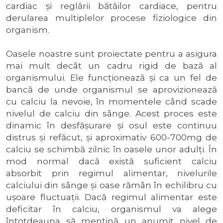
cardiac şi reglării bătăilor cardiace, pentru
derularea multiplelor procese fiziologice din
organism.
Oasele noastre sunt proiectate pentru a asigura
mai mult decât un cadru rigid de bază al
organismului. Ele funcţionează şi ca un fel de
bancă de unde organismul se aprovizionează
cu calciu la nevoie, în momentele când scade
nivelul de calciu din sânge. Acest proces este
dinamic în desfăşurare şi osul este continuu
distrus şi refăcut, şi aproximativ 600-700mg de
calciu se schimbă zilnic în oasele unor adulţi. În
mod normal dacă există suficient calciu
absorbit prin regimul alimentar, nivelurile
calciului din sânge şi oase rămân în echilibru cu
uşoare fluctuaţii. Dacă regimul alimentar este
deficitar în calciu, organismul va alege
întotdeauna să menţină un anumit nivel de