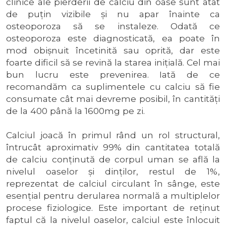
clinice ale pierderii de calciu din oase sunt atât
de puţin vizibile şi nu apar înainte ca
osteoporoza să se instaleze. Odată ce
osteoporoza este diagnosticată, ea poate în
mod obişnuit încetinită sau oprită, dar este
foarte dificil să se revină la starea iniţială. Cel mai
bun lucru este prevenirea. Iată de ce
recomandăm ca suplimentele cu calciu să fie
consumate cât mai devreme posibil, în cantităţi
de la 400 până la 1600mg pe zi.
Calciul joacă în primul rând un rol structural,
întrucât aproximativ 99% din cantitatea totală
de calciu conţinută de corpul uman se află la
nivelul oaselor şi dinţilor, restul de 1%,
reprezentat de calciul circulant în sânge, este
esenţial pentru derularea normală a multiplelor
procese fiziologice. Este important de reţinut
faptul că la nivelul oaselor, calciul este înlocuit