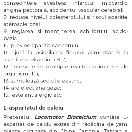
consecinţele acesteia: infarctul miocardic,
angina pectorală, accidentul vascular cerebral;
8. reduce nivelul colesterolului şi riscul apariţiei
aterosclerozei;
9. reglarea şi menţinerea echilibrului acido-
bazic;
10. previne apariţia cancerului;
11. ajută la asimilarea fierului alimentar şi la
asimilarea vitaminei B12;
12. intervine în multiple reacţii enzimatice ale
organismului;
13. stimulează secreţia gastrică;
14. are efect analgezic;
15. este antialergic etc.
L-aspartatul de calciu
Preparatul
Locomotor Biocalcium
conţine L-
aspartat de calciu extras din rădăcina de yam,
plantă originară din China, Japonia, Taiwan şi