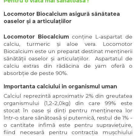
Pentru o viata mai sanatoasa !
Locomotor Biocalcium asigură sănătatea
oaselor şi a articulaţiilor
Locomotor Biocalcium
conţine L-aspartat de
calciu, turmeric şi aloe vera. Locomotor
Biocalcium este un preparat destinat menţinerii
sănătăţii oaselor şi articulaţiilor. Aspartatul de
calciu extras din rădăcina de yam oferă o
absorbţie de peste 90%.
Importanta calciului in organismul uman
Calciul reprezintă aproximativ 2% din greutatea
organismului (1,2-2,0kg) din care 99% este
stocat în oase şi dinţi pentru menţinerea lor
într-o stare sănătoasă şi puternică, restul de 1% -
o cantitate infimă este pentru supravieţuire,
fiind necesară pentru contracţia muşchiului