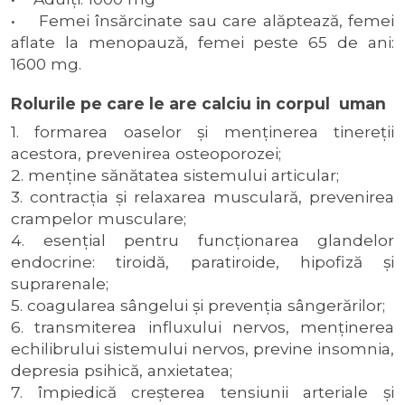
• Femei însărcinate sau care alăptează, femei
aflate la menopauză, femei peste 65 de ani:
1600 mg.
Rolurile pe care le are calciu in corpul uman
1. formarea oaselor şi menţinerea tinereţii
acestora, prevenirea osteoporozei;
2. menţine sănătatea sistemului articular;
3. contracţia şi relaxarea musculară, prevenirea
crampelor musculare;
4. esenţial pentru funcţionarea glandelor
endocrine: tiroidă, paratiroide, hipofiză şi
suprarenale;
5. coagularea sângelui şi prevenţia sângerărilor;
6. transmiterea influxului nervos, menţinerea
echilibrului sistemului nervos, previne insomnia,
depresia psihică, anxietatea;
7. împiedică creşterea tensiunii arteriale şi