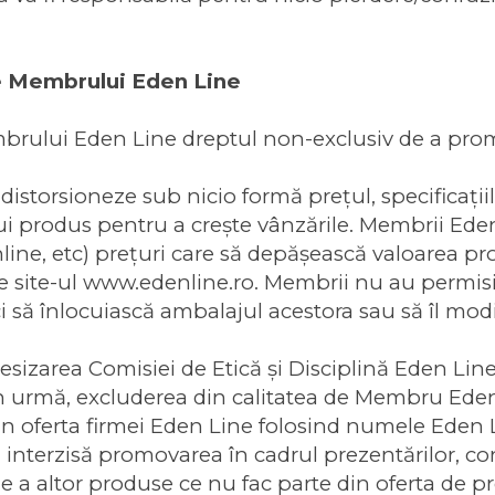
le Membrului Eden Line
lui Eden Line dreptul non-exclusiv de a promova
orsioneze sub nicio formă preţul, specificaţiile, 
ui produs pentru a creşte vânzările. Membrii Eden
nline, etc) prețuri care să depăşească valoarea 
ă pe site-ul www.edenline.ro. Membrii nu au permi
i să înlocuiască ambalajul acestora sau să îl modif
sizarea Comisiei de Etică şi Disciplină Eden Line 
din urmă, excluderea din calitatea de Membru Ede
in oferta firmei Eden Line folosind numele Eden
al interzisă promovarea în cadrul prezentărilor, c
 a altor produse ce nu fac parte din oferta de p