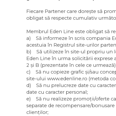
Fiecare Partener care doreşte să prom
obligat să respecte cumulativ următ
Membrul Eden Line este obligat să re
a) Să informeze în scris compania Eden
acestuia în Registrul site-urilor parte
b) Să utilizeze în site-ul propriu un 
Eden Line în urma solicitării exprese a
2 şi B (prezentate în cele ce urmează)
c) Să nu copieze grafic şi/sau concept
site-ului www.edenline.ro (metoda cop
d) Să nu prelucreze date cu caracter p
date cu caracter personal;
e) Să nu realizeze promoţii/oferte ca
separate de recompensare/bonusare a 
clienţilor;