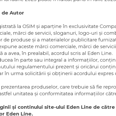
l de Autor
trată la OSIM şi aparţine în exclusivitate Compa
le, mărci de servicii, sloganuri, logo-uri şi comb
r de produse şi a materialelor publicitare furni
xpune aceste mărci comerciale, mărci de servicii
 a avea, în prealabil, acordul scris al Eden Line.
ea în parte sau integral a informaţiilor, conţinutu
inutului regulamentului prezent şi oricărui conţin
r în urma solicitării şi obţinerii acordului expres
 prezentarea produselor, care trebuie să fie rep
stfel unitatea şi conformitatea informațiilor către
nii şi continului site-ului Eden Line de către 
or Eden Line.