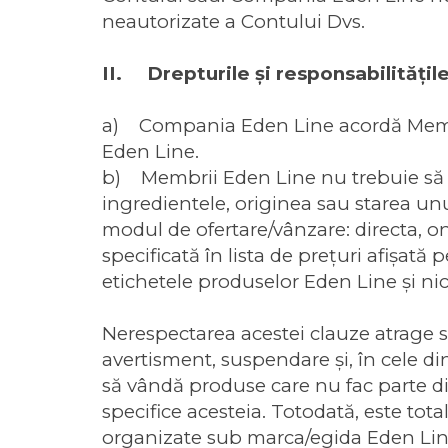
neautorizate a Contului Dvs.
II. Drepturile şi responsabilităţi
a) Compania Eden Line acordă Membru
Eden Line.
b) Membrii Eden Line nu trebuie să dist
ingredientele, originea sau starea un
modul de ofertare/vânzare: directa, o
specificată în lista de prețuri afişat
etichetele produselor Eden Line şi nic
Nerespectarea acestei clauze atrage se
avertisment, suspendare şi, în cele 
să vândă produse care nu fac parte d
specifice acesteia. Totodată, este tot
organizate sub marca/egida Eden Line