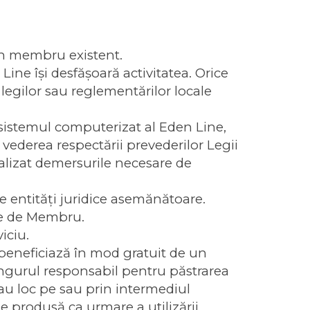
n membru existent.
 Line îşi desfăşoară activitatea. Orice
legilor sau reglementărilor locale
 sistemul computerizat al Eden Line,
vederea respectării prevederilor Legii
ealizat demersurile necesare de
 entităţi juridice asemănătoare.
ţie de Membru.
iciu.
 beneficiază în mod gratuit de un
ingurul responsabil pentru păstrarea
e au loc pe sau prin intermediul
 produsă ca urmare a utilizării