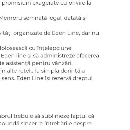
 promisiuni exagerate cu privire la
Membru semnată legal, datată şi
ivităţi organizate de Eden Line, dar nu
ă folosească cu înţelepciune
e Eden line şi să administreze afacerea
de asistenţă pentru vânzări.
 alte reţele la simpla dorinţă a
t sens. Eden Line îşi rezervă dreptul
brul trebuie să sublinieze faptul că
spundă sincer la întrebările despre