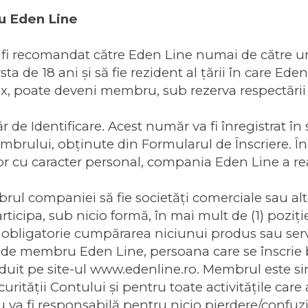
u Eden Line
i recomandat către Eden Line numai de către u
 de 18 ani şi să fie rezident al ţării în care Eden
ex, poate deveni membru, sub rezerva respectării 
 de Identificare. Acest număr va fi înregistrat în
rului, obţinute din Formularul de Înscriere. În 
lor cu caracter personal, compania Eden Line a r
l companiei să fie societăţi comerciale sau alte
rticipa, sub nicio formă, în mai mult de (1) pozi
bligatorie cumpărarea niciunui produs sau serv
ate de membru Eden Line, persoana care se înscrie
zduit pe site-ul www.edenline.ro. Membrul este s
ecurităţii Contului şi pentru toate activităţile car
a fi responsabilă pentru nicio pierdere/confuzie