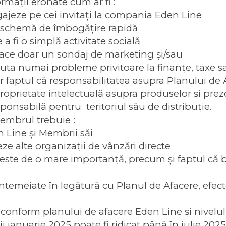
ormaţii eronate cum ar fi :
gajeze pe cei invitaţi la compania Eden Line
o schemă de îmbogăţire rapidă
a fi o simplă activitate socială
face doar un sondaj de marketing şi/sau
cuta numai probleme privitoare la finanţe, taxe sau
faptul că responsabilitatea asupra Planului de 
oprietate intelectuală asupra produselor şi preze
nsabilă pentru teritoriul său de distribuţie.
embrul trebuie :
n Line şi Membrii săi
eze alte organizaţii de vânzări directe
ste de o mare importanţă, precum şi faptul că be
temeiate în legătură cu Planul de Afacere, efecte
onform planului de afacere Eden Line și nivelului 
i ianuarie 2025 poate fi ridicat până în iulie 2025