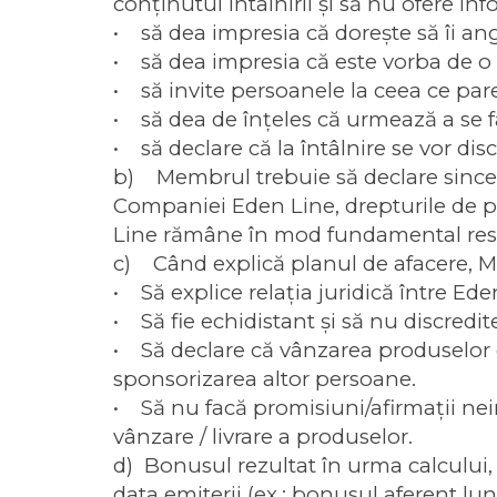
conţinutul întâlnirii şi să nu ofere inf
• să dea impresia că doreşte să îi an
• să dea impresia că este vorba de 
• să invite persoanele la ceea ce pare 
• să dea de înţeles că urmează a se 
• să declare că la întâlnire se vor dis
b) Membrul trebuie să declare sincer 
Companiei Eden Line, drepturile de pr
Line rămâne în mod fundamental respo
c) Când explică planul de afacere, M
• Să explice relaţia juridică între Ede
• Să fie echidistant şi să nu discredit
• Să declare că vânzarea produselor e
sponsorizarea altor persoane.
• Să nu facă promisiuni/afirmaţii nein
vânzare / livrare a produselor.
d) Bonusul rezultat în urma calcului, c
data emiterii (ex.: bonusul aferent luni