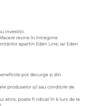
 investiţii.
Afacere revine în întregime
ntărilor aparţin Eden Line, iar Eden
neficiile pot decurge şi din
le produselor şi/ sau condiţiile de
atins, poate fi ridicat în 6 luni de la
).