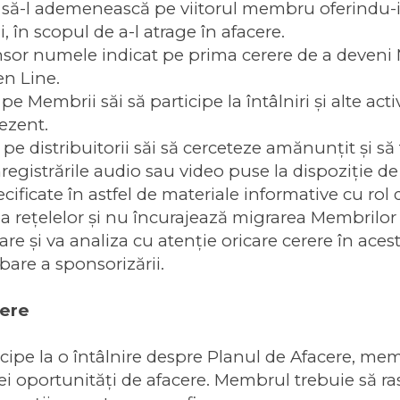
ci să-l ademenească pe viitorul membru oferindu-i
, în scopul de a-l atrage în afacere.
or numele indicat pe prima cerere de a deveni 
en Line.
e Membrii săi să participe la întâlniri şi alte act
ezent.
pe distribuitorii săi să cerceteze amănunţit şi s
înregistrările audio sau video puse la dispoziţie d
ificate în astfel de materiale informative cu rol 
reţelelor şi nu încurajează migrarea Membrilor în
re şi va analiza cu atenţie oricare cerere în aces
bare a sponsorizării.
cere
cipe la o întâlnire despre Planul de Afacere, mem
ei oportunităţi de afacere. Membrul trebuie să ra