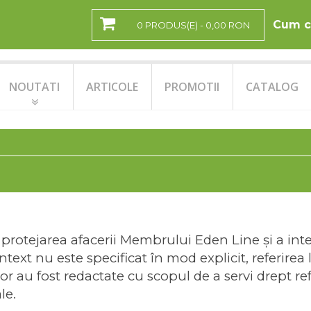
Cum c
0 PRODUS(E) - 0,00 RON
NOUTATI
ARTICOLE
PROMOTII
CATALOG
protejarea afacerii Membrului Eden Line şi a in
ext nu este specificat în mod explicit, referirea l
elor au fost redactate cu scopul de a servi drept re
le.