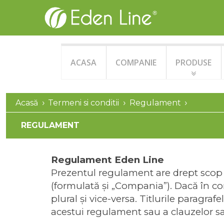
ACASA
COMPANIE
PRODUSE
Acasă
Termeni si conditii
Regulament
REGULAMENT
Regulament Eden Line
Prezentul regulament are drept scop 
(formulată şi „Compania”). Dacă în cont
plural şi vice-versa. Titlurile paragraf
acestui regulament sau a clauzelor sa