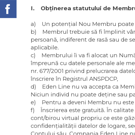
I. Obţinerea statutului de Membr
a) Un potenţial Nou Membru poate f
b) Membrul trebuie să fi împlinit vârsta
persoană, indiferent de rasă sau de s
aplicabile.
c) Membrului îi va fi alocat un Număr
împreună cu datele personale ale memb
nr. 677/2001 privind prelucrarea date
înscriere în Registrul ANSPDCP,
d) Eden Line nu va accepta ca Membru
Niciun individ nu poate deţine sau pa
e) Pentru a deveni Membru nu este o
f) Înscrierea este gratuită. În calit
cont/birou virtual propriu ce este gă
confidenţialităţii datelor de logare, s
Contului său. Compania Eden Line nu v