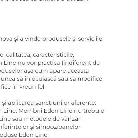
 şi a vinde produsele şi serviciile
calitatea, caracteristicile,
 Line nu vor practica (indiferent de
produselor așa cum apare aceasta
siunea să înlocuiască sau să modifice
ice în vreun fel.
şi aplicarea sancţiunilor aferente:
n Line. Membrii Eden Line nu trebuie
 Line sau metodele de vânzări
onferinţelor şi simpozioanelor
roduse Eden Line.