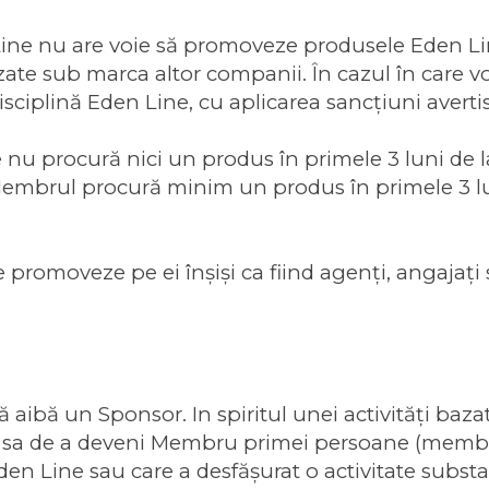
 nu are voie să promoveze produsele Eden Line 
te sub marca altor companii. În cazul în care vor f
isciplină Eden Line, cu aplicarea sancțiuni avert
nu procură nici un produs în primele 3 luni de la
Membrul procură minim un produs în primele 3 lun
 promoveze pe ei înşişi ca fiind agenţi, angajaţi
aibă un Sponsor. In spiritul unei activităţi baz
ea sa de a deveni Membru primei persoane (membr
den Line sau care a desfăşurat o activitate subs