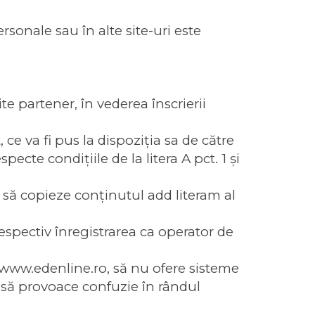
sonale sau în alte site-uri este
e partener, în vederea înscrierii
ce va fi pus la dispoziţia sa de către
cte condiţiile de la litera A pct. 1 şi
i să copieze conţinutul add literam al
espectiv înregistrarea ca operator de
l www.edenline.ro, să nu ofere sisteme
 să provoace confuzie în rândul