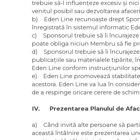
trebuie să-l influenţeze excesiv şi ni
venitul posibil sau dezvoltarea afacerii
b) Eden Line recunoaște drept Spons
înregistrată în sistemul informatic Ed
c) Sponsorul trebuie să îi încurajeze p
poate obliga niciun Membru să fie pr
d) Sponsorul trebuie să îi încurajeze 
publicaţiile sau materialele tipărite, 
Eden Line conform instrucţiunilor spec
e) Eden Line promovează stabilitatea 
acestora. Eden Line va lua în considera
de a respinge oricare cerere de schim
IV. Prezentarea Planului de Afa
a) Când invită alte persoane să parti
această întâlnire este prezentarea un