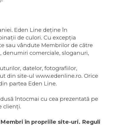
niei. Eden Line deţine în
inaţii de culori. Cu excepţia
zate sau vândute Membrilor de către
, denumiri comerciale, sloganuri,
rilor, datelor, fotografiilor,
ut din site-ul www.edenline.ro. Orice
 din partea Eden Line.
rodusă întocmai cu cea prezentată pe
 clienți.
Membri în propriile site-uri. Reguli