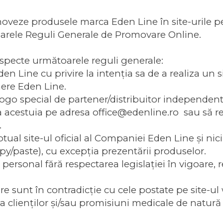
oveze produsele marca Eden Line în site-urile per
oarele Reguli Generale de Promovare Online.
specte următoarele reguli generale:
 Line cu privire la intenţia sa de a realiza un sit
nere Eden Line.
logo special de partener/distribuitor independent, 
 acestuia pe adresa office@edenline.ro sau să respe
.
ual site-ul oficial al Companiei Eden Line şi nic
y/paste), cu excepţia prezentării produselor.
ersonal fără respectarea legislaţiei în vigoare, r
re sunt în contradicţie cu cele postate pe site-u
clienţilor şi/sau promisiuni medicale de natură