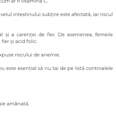
cum ar fi vitamina C.
elul intestinului subțire este afectată, iar riscul
t și a carenței de fier. De asemenea, femeile
er și acid folic.
expuse riscului de anemie.
v, este esențial să nu tai de pe listă controalele
uie amânată.