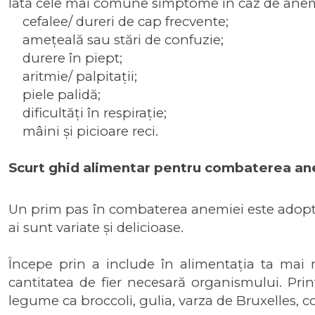
Iată cele mai comune simptome în caz de ane
cefalee/ dureri de cap frecvente;
amețeală sau stări de confuzie;
durere în piept;
aritmie/ palpitații;
piele palidă;
dificultăți în respirație;
mâini și picioare reci.
Scurt ghid alimentar pentru combaterea an
Un prim pas în combaterea anemiei este adoptare
ai sunt variate și delicioase.
Începe prin a include în alimentația ta mai 
cantitatea de fier necesară organismului. Pri
legume ca broccoli, gulia, varza de Bruxelles, 