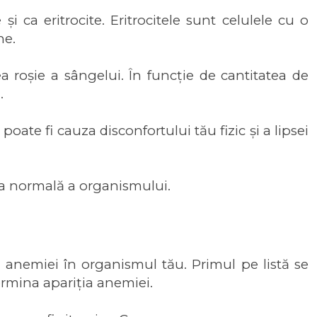
 ca eritrocite. Eritrocitele sunt celulele cu o
ne.
a roșie a sângelui. În funcție de cantitatea de
.
ate fi cauza disconfortului tău fizic și a lipsei
rea normală a organismului.
ea anemiei în organismul tău. Primul pe listă se
termina apariția anemiei.