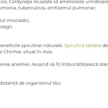
ice, Cordyceps reușește să amelioreze următoarel
pneumonia, tuberculoza, emfizemul pulmonar;
tul miocradic;
ragii;
neficiile spirulinei naturale.
Spirulina tablete
de 
l Chinhai, situat în Asia.
terea anemiei, reușind să îți îmbunătățească sta
a distanță de organismul tău: