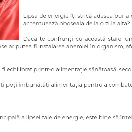
Lipsa de energie îți strică adesea buna d
accentuează oboseala de la o zi la alta?
Dacă te confrunți cu această stare, un
se ar putea fi instalarea anemiei în organism, af
fi echilibrat printr-o alimentație sănătoasă, se
m îți poți îmbunătăți alimentația pentru a combat
cipală a lipsei tale de energie, este bine să înț