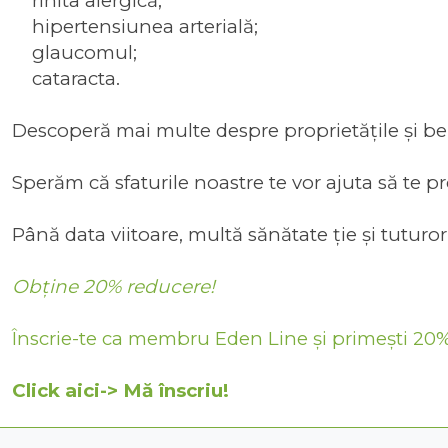
rinita alergică;
hipertensiunea arterială;
glaucomul;
cataracta.
Descoperă mai multe despre
proprietățile și be
Sperăm că sfaturile noastre te vor ajuta să te p
Până data viitoare, multă sănătate ție și tuturor
Obține 20% reducere!
Înscrie-te ca membru Eden Line și primești 20% 
Click aici-> Mă înscriu!