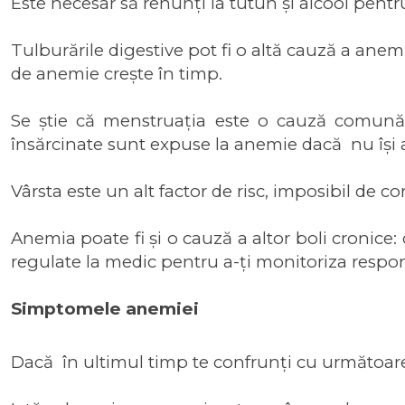
Este necesar să renunți la tutun și alcool pentr
Tulburările digestive pot fi o altă cauză a anemie
de anemie crește în timp.
Se știe că menstruația este o cauză comună a
însărcinate sunt expuse la anemie dacă nu își as
Vârsta este un alt factor de risc, imposibil de 
Anemia poate fi și o cauză a altor boli cronice: 
regulate la medic pentru a-ți monitoriza respon
Simptomele anemiei
Dacă în ultimul timp te confrunți cu următoar