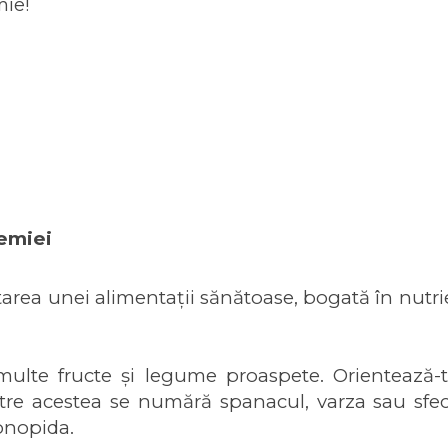
mie!
emiei
a unei alimentații sănătoase, bogată în nutrienț
multe fructe și legume proaspete. Orientează-t
ntre acestea se numără spanacul, varza sau sfecl
conopida.