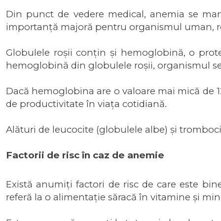
Din punct de vedere medical, anemia se manifes
importanță majoră pentru organismul uman, rolu
Globulele roșii conțin și hemoglobină, o prote
hemoglobină din globulele roșii, organismul s
Dacă hemoglobina are o valoare mai mică de 12 g/
de productivitate în viața cotidiană.
Alături de leucocite (globulele albe) și tromboc
Factorii de risc în caz de anemie
Există anumiți factori de risc de care este bin
referă la o alimentație săracă în vitamine și min