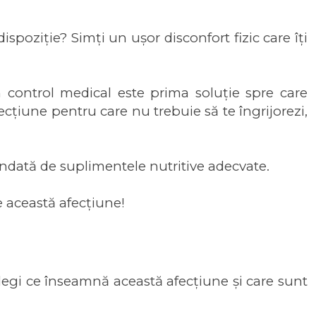
ispoziție? Simți un ușor disconfort fizic care îți
 control medical este prima soluție spre care
ecțiune pentru care nu trebuie să te îngrijorezi,
condată de
suplimentele nutritive
adecvate.
e această afecțiune!
elegi ce înseamnă această afecțiune și care sunt