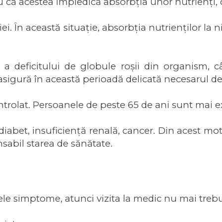
u că acestea împiedică absorbția unor nutrienți, 
i. În această situație, absorbția nutrienților la niv
 deficitului de globule roșii din organism, câ
igură în această perioadă delicată necesarul de fi
controlat. Persoanele de peste 65 de ani sunt mai 
diabet, insuficiență renală, cancer. Din acest moti
sabil starea de sănătate.
ele simptome, atunci vizita la medic nu mai treb