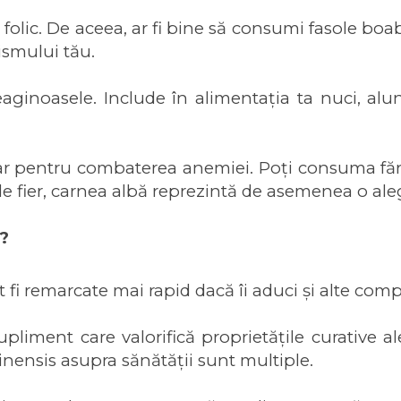
olic. De aceea, ar fi bine să consumi fasole boabe 
ismului tău.
eaginoasele. Include în alimentația ta nuci, alun
tar pentru combaterea anemiei. Poți consuma fără
de fier, carnea albă reprezintă de asemenea o al
?
fi remarcate mai rapid dacă îi aduci și alte compl
supliment care valorifică proprietățile curative a
inensis asupra sănătății sunt multiple.