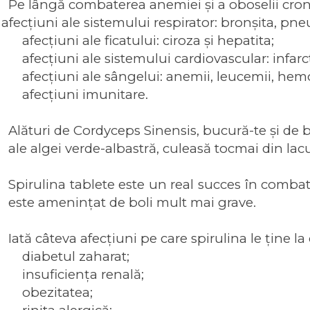
Pe lângă combaterea anemiei și a oboselii cron
afecțiuni ale sistemului respirator: bronșita, 
afecțiuni ale ficatului: ciroza și hepatita;
afecțiuni ale sistemului cardiovascular: infarc
afecțiuni ale sângelui: anemii, leucemii, hemo
afecțiuni imunitare.
Alături de Cordyceps Sinensis, bucură-te și de be
ale algei verde-albastră, culeasă tocmai din lacu
Spirulina tablete este un real succes în comba
este amenințat de boli mult mai grave.
Iată câteva afecțiuni pe care spirulina le ține l
diabetul zaharat;
insuficiența renală;
obezitatea;