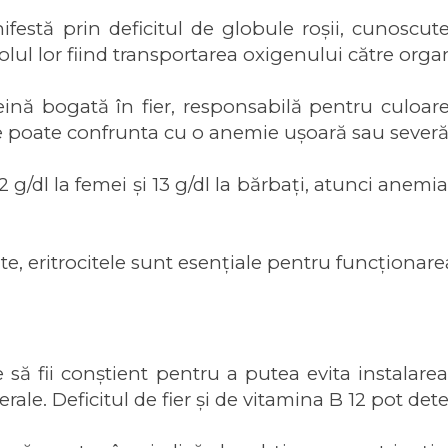
tă prin deficitul de globule roșii, cunoscute și
l lor fiind transportarea oxigenului către orga
ină bogată în fier, responsabilă pentru culoare
e poate confrunta cu o anemie ușoară sau severă
dl la femei și 13 g/dl la bărbați, atunci anemia po
ite, eritrocitele sunt esențiale pentru funcționa
e să fii conștient pentru a putea evita instalar
erale. Deficitul de fier și de vitamina B 12 pot de