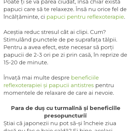
Poate ți se va părea ciudat, însă chiar există
papuci care să te relaxeze. Însă nu orice fel de
încălțăminte, ci
papuci pentru reflexoterapie
.
Aceștia reduc stresul cât ai clipi. Cum?
Stimulând punctele de pe suprafața tălpii.
Pentru a avea efect, este necesar să porți
papucii de 2-3 ori pe zi prin casă, în reprize de
15-20 de minute.
Învață mai multe despre
beneficiile
reflexoterapiei și papucii antistres
pentru
momentele de relaxare de care ai nevoie.
Para de duș cu turmalină și beneficiile
presopuncturii
Știai că japonezii nu pot să-și încheie ziua
dacă nu fac o baie caldă? Ei bine, același