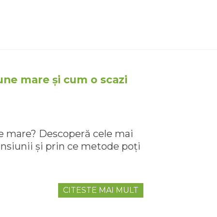
iune mare și cum o scazi
une mare? Descoperă cele mai
nsiunii și prin ce metode poți
CITESTE MAI MULT