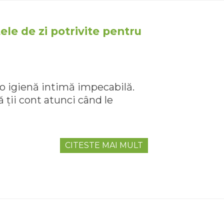
le de zi potrivite pentru
 o igienă intimă impecabilă.
ă ții cont atunci când le
CITESTE MAI MULT