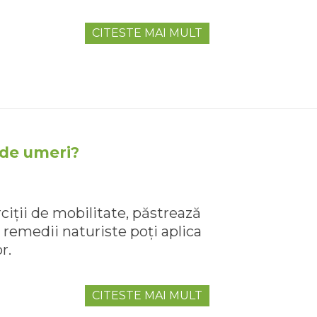
CITESTE MAI MULT
 de umeri?
ciții de mobilitate, păstrează
 remedii naturiste poți aplica
r.
CITESTE MAI MULT