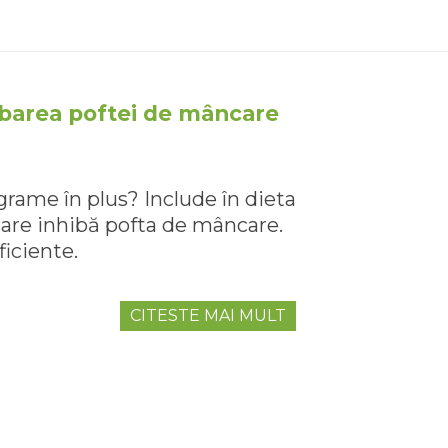
barea poftei de mâncare
grame în plus? Include în dieta
are inhibă pofta de mâncare.
iciente.
CITESTE MAI MULT