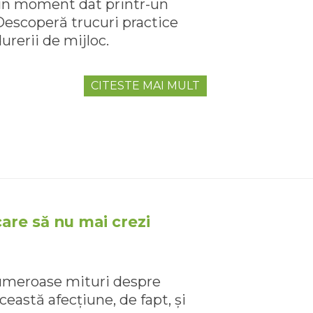
 un moment dat printr-un
Descoperă trucuri practice
rerii de mijloc.
CITESTE MAI MULT
 care să nu mai crezi
numeroase mituri despre
ceastă afecțiune, de fapt, și