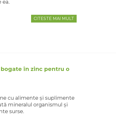
 ea.
CITESTE MAI MULT
 bogate în zinc pentru o
ine cu alimente și suplimente
ută mineralul organismul și
nte surse.