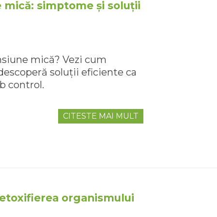
e mică: simptome și soluții
tensiune mică? Vezi cum
descoperă soluții eficiente ca
b control.
CITESTE MAI MULT
detoxifierea organismului