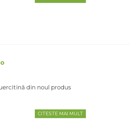
uo
uercitină din noul produs
CITESTE MAI MULT