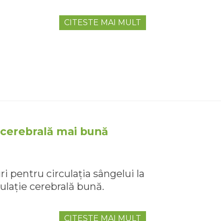
CITESTE MAI MULT
e cerebrală mai bună
 pentru circulația sângelui la
culație cerebrală bună.
CITESTE MAI MULT