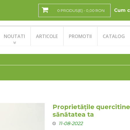
Cum c
0 PRODUS(E) - 0,00 RON
NOUTATI
ARTICOLE
PROMOTII
CATALOG
Proprietățile quercitinei
sănătatea ta
11-08-2022