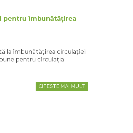
i pentru îmbunătățirea
ă la îmbunătățirea circulației
bune pentru circulația
CITESTE MAI MULT