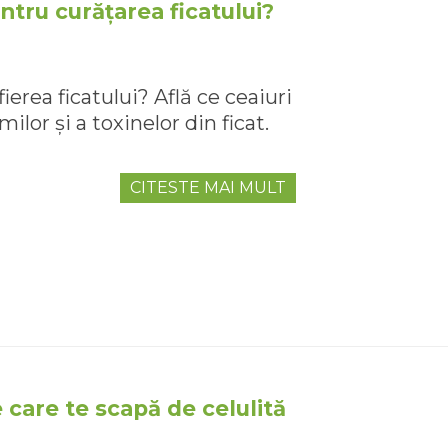
ntru curățarea ficatului?
ierea ficatului? Află ce ceaiuri
lor și a toxinelor din ficat.
CITESTE MAI MULT
care te scapă de celulită