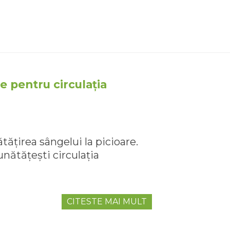
e pentru circulația
țirea sângelui la picioare.
unătățești circulația
CITESTE MAI MULT