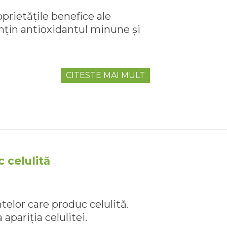
prietățile benefice ale
nțin antioxidantul minune și
CITESTE MAI MULT
 celulită
telor care produc celulită.
apariția celulitei.