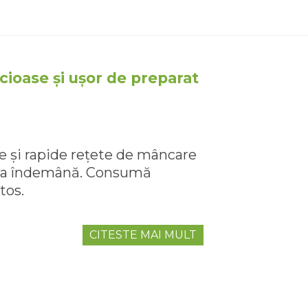
ioase și ușor de preparat
e și rapide rețete de mâncare
e la îndemână. Consumă
tos.
CITESTE MAI MULT